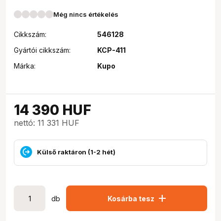
Még nincs értékelés
Cikkszám:
546128
Gyártói cikkszám:
KCP-411
Márka:
Kupo
14 390
HUF
nettó: 11 331 HUF
Külső raktáron (1-2 hét)
add
db
Kosárba tesz