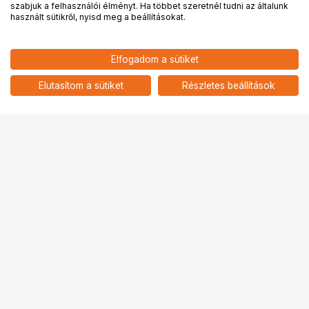
PRO
partnerségek
szabjuk a felhasználói élményt. Ha többet szeretnél tudni az általunk
használt sütikről, nyisd meg a beállításokat.
14 390
HUF
Elfogadom a sütiket
KUPO KCP-411 OFF-SET FEMALE
nettó: 11 331 HUF
BABY MOUNTING ADAPTER -
add
KINO ADAPTER
Elutasítom a sütiket
Részletes beállítások
Ugrás az oldal tetejére
Segítség a vásárláshoz
Fizetési lehetőségek
Szállítással kapcsolatos részletek
Reklamáció és termékvisszaküldés
Fogyasztói elállás
Adattörlő kódok