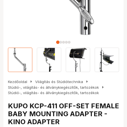
arrow_right
arrow_right
Kezdőoldal
Világítás és Stúdiótechnika
arrow_right
Stúdió-, világítás- és állványkiegészítők, tartozékok
Stúdió-, világítás- és állványkiegészítők, tartozékok
KUPO KCP-411 OFF-SET FEMALE
BABY MOUNTING ADAPTER -
KINO ADAPTER