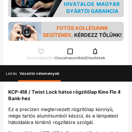
check_box_outline_blank
notifications
Kívánságlistára
Összehasonlítás
Értesítések
Leírás
Vásárlói vélemények
KCP-418 / Twist Lock hátsó rögzítőlap Kino Flo 4
Bank-hez
Ez a precízen megtervezett rögzítőlap könnyű,
mégis tartós alumíniumból készül, és a lámpatest
hátoldalára történő rögzítésre szolgál.