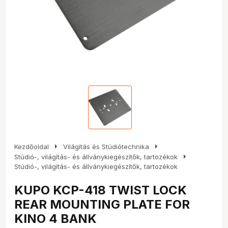
arrow_right
arrow_right
Kezdőoldal
Világítás és Stúdiótechnika
arrow_right
Stúdió-, világítás- és állványkiegészítők, tartozékok
Stúdió-, világítás- és állványkiegészítők, tartozékok
KUPO KCP-418 TWIST LOCK
REAR MOUNTING PLATE FOR
KINO 4 BANK