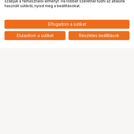
PRO
partnerségek
szabjuk a felhasználói élményt. Ha többet szeretnél tudni az általunk
használt sütikről, nyisd meg a beállításokat.
Elfogadom a sütiket
KUPO KCP-418 TWIST LOCK REAR
17 189
HUF
MOUNTING PLATE FOR KINO 4 BANK
Elutasítom a sütiket
Részletes beállítások
nettó: 13 535 HUF
Ugrás az oldal tetejére
Segítség a vásárláshoz
Fizetési lehetőségek
Szállítással kapcsolatos részletek
Reklamáció és termékvisszaküldés
Fogyasztói elállás
Adattörlő kódok