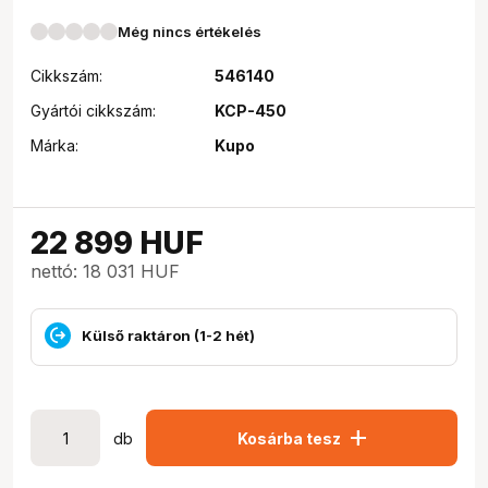
Még nincs értékelés
Cikkszám:
546140
Gyártói cikkszám:
KCP-450
Márka:
Kupo
22 899
HUF
nettó: 18 031 HUF
Külső raktáron (1-2 hét)
add
db
Kosárba tesz