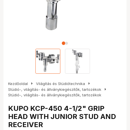
arrow_right
arrow_right
Kezdőoldal
Világítás és Stúdiótechnika
arrow_right
Stúdió-, világítás- és állványkiegészítők, tartozékok
Stúdió-, világítás- és állványkiegészítők, tartozékok
KUPO KCP-450 4-1/2" GRIP
HEAD WITH JUNIOR STUD AND
RECEIVER