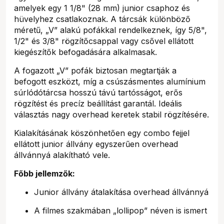
amelyek egy 1 1/8" (28 mm) junior csaphoz és
hüvelyhez csatlakoznak. A tárcsák különböző
méretű, „V” alakú pofákkal rendelkeznek, így 5/8",
1/2" és 3/8" rögzítőcsappal vagy csővel ellátott
kiegészítők befogadására alkalmasak.
A fogazott „V” pofák biztosan megtartják a
befogott eszközt, míg a csúszásmentes alumínium
súrlódótárcsa hosszú távú tartósságot, erős
rögzítést és precíz beállítást garantál. Ideális
választás nagy overhead keretek stabil rögzítésére.
Kialakításának köszönhetően egy combo fejjel
ellátott junior állvány egyszerűen overhead
állvánnyá alakítható vele.
Főbb jellemzők:
Junior állvány átalakítása overhead állvánnyá
A filmes szakmában „lollipop” néven is ismert