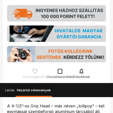
check_box_outline_blank
notifications
Kívánságlistára
Összehasonlítás
Értesítések
Leírás
Vásárlói vélemények
A 4-1/2”-os Grip Head – más néven „lollipop” – két
egymással szembeforgó alumínium tárcsából áll,