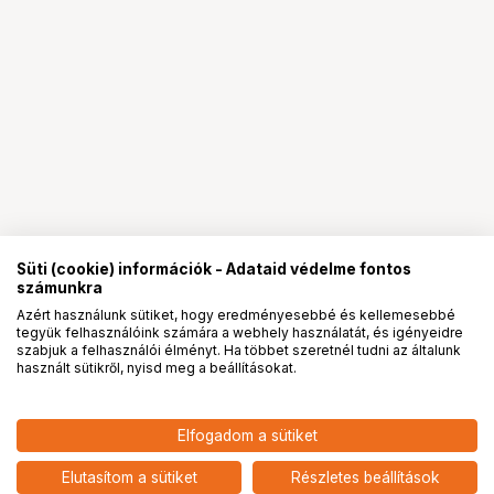
Süti (cookie) információk - Adataid védelme fontos
számunkra
Azért használunk sütiket, hogy eredményesebbé és kellemesebbé
tegyük felhasználóink számára a webhely használatát, és igényeidre
PRO
partnerségek
szabjuk a felhasználói élményt. Ha többet szeretnél tudni az általunk
használt sütikről, nyisd meg a beállításokat.
22 899
HUF
Elfogadom a sütiket
KUPO KCP-450 4-1/2" GRIP
nettó: 18 031 HUF
HEAD WITH JUNIOR STUD AND
add
RECEIVER
Elutasítom a sütiket
Részletes beállítások