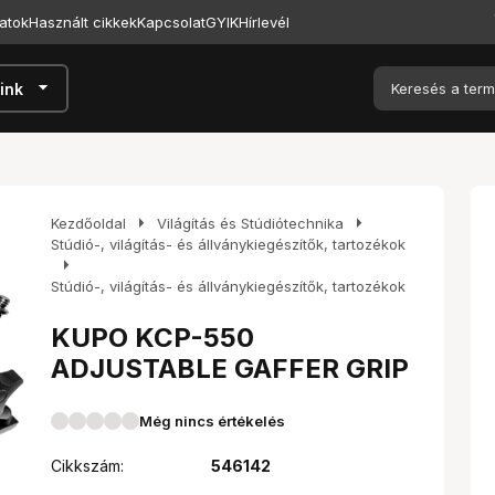
atok
Használt cikkek
Kapcsolat
GYIK
Hírlevél
arrow_drop_down
ink
arrow_right
arrow_right
Kezdőoldal
Világítás és Stúdiótechnika
Stúdió-, világítás- és állványkiegészítők, tartozékok
arrow_right
Stúdió-, világítás- és állványkiegészítők, tartozékok
KUPO KCP-550
ADJUSTABLE GAFFER GRIP
Még nincs értékelés
Cikkszám:
546142