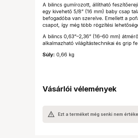
A bilincs gumírozott, állítható feszítőe
egy kivehető 5/8” (16 mm) baby csap ta
befogadóba van szerelve. Emellett a pof
csapot, így még több rögzítési lehetősége
A bilincs 0,63”–2,36” (16–60 mm) átmérő
alkalmazható világítástechnikai és grip f
Súly:
0,66 kg
Vásárlói vélemények
Ezt a terméket még senki nem értéke