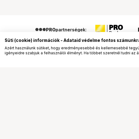
PRO
partnerségek:
Süti (cookie) információk - Adataid védelme fontos számunkr
Azért használunk sütiket, hogy eredményesebbé és kellemesebbé tegyük
igényeidre szabjuk a felhasználói élményt. Ha többet szeretnél tudni az ált
Segítség a vásárláshoz
Ismerj
Fizetési lehetőségek
Bemuta
Szállítással kapcsolatos részletek
Vevőink
Reklamáció és termékvisszaküldés
Bemutat
Fogyasztói elállás
Rendez
Adattörlő kódok
Diákkár
Cofidis Express áruhitel
VIP kár