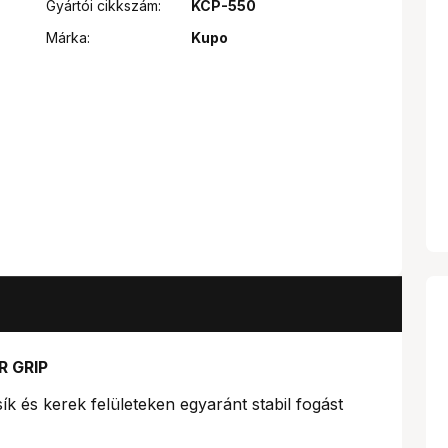
Gyártói cikkszám:
KCP-550
Márka:
Kupo
R GRIP
ík és kerek felületeken egyaránt stabil fogást