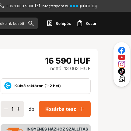
+36 1 808 9888
info@tripont.hu
account_box
shopping_bag
Belépés
Kosár
16 590
HUF
nettó: 13 063 HUF
local_post_office
Külső raktáron (1-2 hét)
add
db
Kosárba tesz