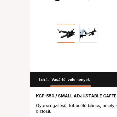
Leírás
Vásárlói vélemények
KCP-550 / SMALL ADJUSTABLE GAFFE
Gyorsrögzítésű, többcélú bilincs, amely s
biztosít.