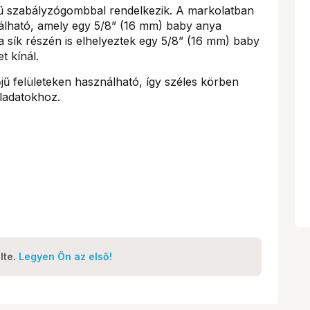
rejű szabályzógombbal rendelkezik. A markolatban
lálható, amely egy 5/8” (16 mm) baby anya
a sík részén is elhelyeztek egy 5/8” (16 mm) baby
t kínál.
jű felületeken használható, így széles körben
eladatokhoz.
lte.
Legyen Ön az első!