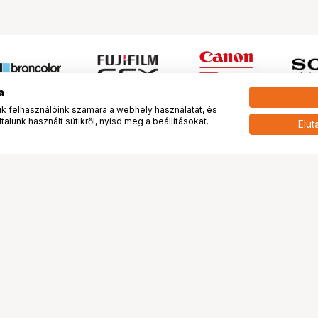
a
 felhasználóink számára a webhely használatát, és
alunk használt sütikről, nyisd meg a beállításokat.
Elut
 meg minket!
További oldalaink
tkozunk
Fotókönyv
 véleménye rólunk
Fotólabor
óterem és Stúdió
Digitalizálás
vények
PhaseOne
tya
Bluechip
tya
Problog