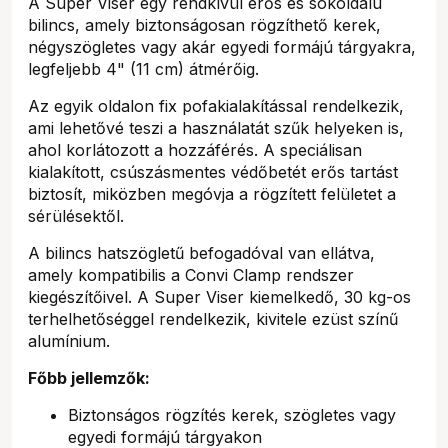
A Super Viser egy rendkívül erős és sokoldalú
bilincs, amely biztonságosan rögzíthető kerek,
négyszögletes vagy akár egyedi formájú tárgyakra,
legfeljebb 4" (11 cm) átmérőig.
Az egyik oldalon fix pofakialakítással rendelkezik,
ami lehetővé teszi a használatát szűk helyeken is,
ahol korlátozott a hozzáférés. A speciálisan
kialakított, csúszásmentes védőbetét erős tartást
biztosít, miközben megóvja a rögzített felületet a
sérülésektől.
A bilincs hatszögletű befogadóval van ellátva,
amely kompatibilis a Convi Clamp rendszer
kiegészítőivel. A Super Viser kiemelkedő, 30 kg-os
terhelhetőséggel rendelkezik, kivitele ezüst színű
alumínium.
Főbb jellemzők:
Biztonságos rögzítés kerek, szögletes vagy
egyedi formájú tárgyakon