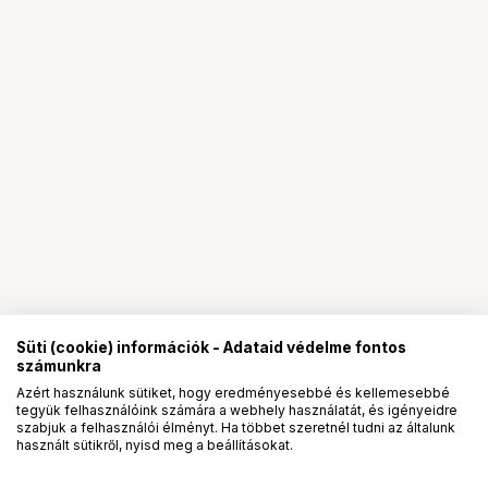
Süti (cookie) információk - Adataid védelme fontos
számunkra
Azért használunk sütiket, hogy eredményesebbé és kellemesebbé
tegyük felhasználóink számára a webhely használatát, és igényeidre
PRO
partnerségek
szabjuk a felhasználói élményt. Ha többet szeretnél tudni az általunk
használt sütikről, nyisd meg a beállításokat.