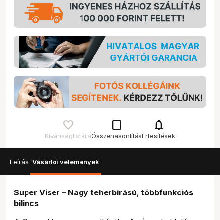
check_box_outline_blank
notifications
Kívánságlistára
Összehasonlítás
Értesítések
Leírás
Vásárlói vélemények
Super Viser – Nagy teherbírású, többfunkciós
bilincs