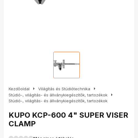
arrow_right
arrow_right
Kezdőoldal
Világítás és Stúdiótechnika
arrow_right
Stúdió-, világítás- és állványkiegészítők, tartozékok
Stúdió-, világítás- és állványkiegészítők, tartozékok
KUPO KCP-600 4" SUPER VISER
CLAMP