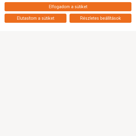
16 990
HUF
Elfogadom a sütiket
nettó: 13 378 HUF
KUPO KCP-600 4" SUPER VISER
CLAMP
add
Elutasítom a sütiket
Részletes beállítások
Ugrás az oldal tetejére
Segítség a vásárláshoz
Fizetési lehetőségek
Szállítással kapcsolatos részletek
Reklamáció és termékvisszaküldés
Fogyasztói elállás
Adattörlő kódok
Cofidis Express áruhitel
Lízing lehetőségek