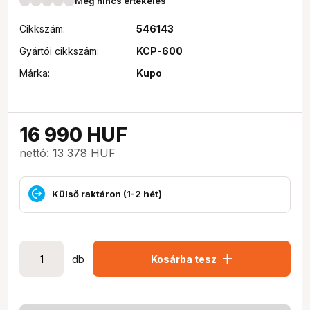
Még nincs értékelés
Cikkszám:
546143
Gyártói cikkszám:
KCP-600
Márka:
Kupo
16 990
HUF
nettó: 13 378 HUF
Külső raktáron (1-2 hét)
add
db
Kosárba tesz