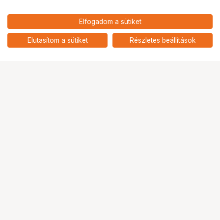
18 291
HUF
Elfogadom a sütiket
nettó: 14 402 HUF
KUPO KCP-604 4IN SUPER VISER
CLAMP END JAW
add
Elutasítom a sütiket
Részletes beállítások
Ugrás az oldal tetejére
Segítség a vásárláshoz
Fizetési lehetőségek
Szállítással kapcsolatos részletek
Reklamáció és termékvisszaküldés
Fogyasztói elállás
Adattörlő kódok
Cofidis Express áruhitel
Lízing lehetőségek