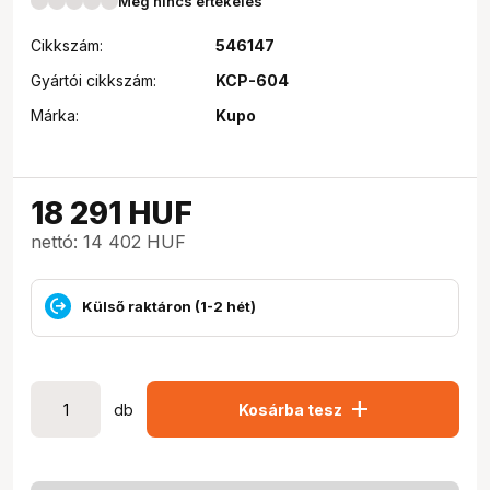
Még nincs értékelés
Cikkszám:
546147
Gyártói cikkszám:
KCP-604
Márka:
Kupo
18 291
HUF
nettó: 14 402 HUF
Külső raktáron (1-2 hét)
add
db
Kosárba tesz