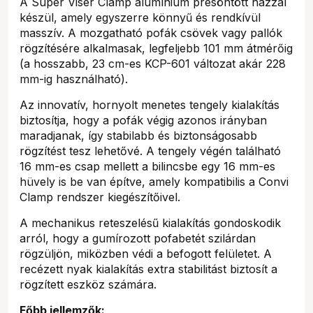
A Super Viser Clamp alumínium présöntött házzal
készül, amely egyszerre könnyű és rendkívül
masszív. A mozgatható pofák csövek vagy pallók
rögzítésére alkalmasak, legfeljebb 101 mm átmérőig
(a hosszabb, 23 cm-es KCP-601 változat akár 228
mm-ig használható).
Az innovatív, hornyolt menetes tengely kialakítás
biztosítja, hogy a pofák végig azonos irányban
maradjanak, így stabilabb és biztonságosabb
rögzítést tesz lehetővé. A tengely végén található
16 mm-es csap mellett a bilincsbe egy 16 mm-es
hüvely is be van építve, amely kompatibilis a Convi
Clamp rendszer kiegészítőivel.
A mechanikus reteszelésű kialakítás gondoskodik
arról, hogy a gumírozott pofabetét szilárdan
rögzüljön, miközben védi a befogott felületet. A
recézett nyak kialakítás extra stabilitást biztosít a
rögzített eszköz számára.
Főbb jellemzők: