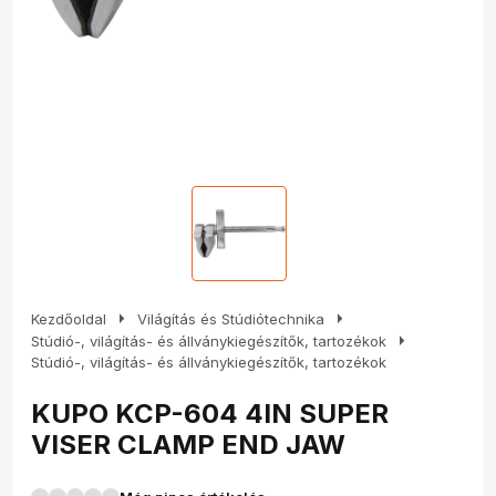
arrow_right
arrow_right
Kezdőoldal
Világítás és Stúdiótechnika
arrow_right
Stúdió-, világítás- és állványkiegészítők, tartozékok
Stúdió-, világítás- és állványkiegészítők, tartozékok
KUPO KCP-604 4IN SUPER
VISER CLAMP END JAW