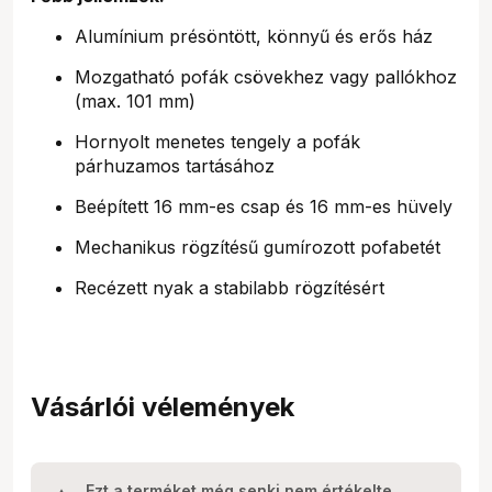
Alumínium présöntött, könnyű és erős ház
Mozgatható pofák csövekhez vagy pallókhoz
(max. 101 mm)
Hornyolt menetes tengely a pofák
párhuzamos tartásához
Beépített 16 mm-es csap és 16 mm-es hüvely
Mechanikus rögzítésű gumírozott pofabetét
Recézett nyak a stabilabb rögzítésért
Vásárlói vélemények
Ezt a terméket még senki nem értékelte.