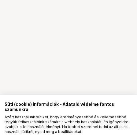
Süti (cookie) információk - Adataid védelme fontos
számunkra
Azért használunk sütiket, hogy eredményesebbé és kellemesebbé
tegyük felhasználóink számára a webhely használatát, és igényeidre
PRO
partnerségek
szabjuk a felhasználói élményt. Ha többet szeretnél tudni az általunk
használt sütikről, nyisd meg a beállításokat.