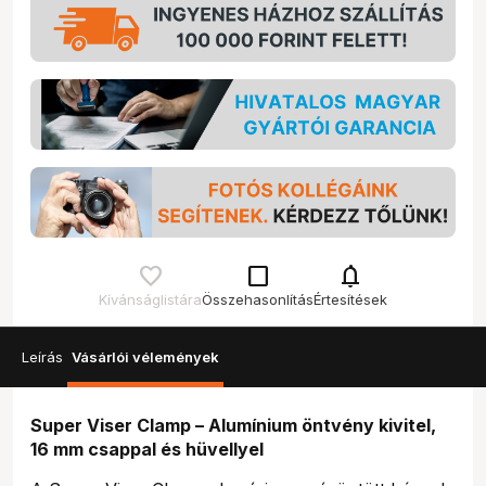
check_box_outline_blank
notifications
Kívánságlistára
Összehasonlítás
Értesítések
Leírás
Vásárlói vélemények
Super Viser Clamp – Alumínium öntvény kivitel,
16 mm csappal és hüvellyel