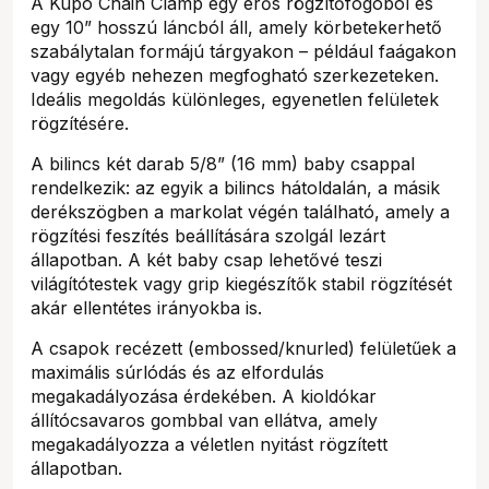
A Kupo Chain Clamp egy erős rögzítőfogóból és
egy 10” hosszú láncból áll, amely körbetekerhető
szabálytalan formájú tárgyakon – például faágakon
vagy egyéb nehezen megfogható szerkezeteken.
Ideális megoldás különleges, egyenetlen felületek
rögzítésére.
A bilincs két darab 5/8” (16 mm) baby csappal
rendelkezik: az egyik a bilincs hátoldalán, a másik
derékszögben a markolat végén található, amely a
rögzítési feszítés beállítására szolgál lezárt
állapotban. A két baby csap lehetővé teszi
világítótestek vagy grip kiegészítők stabil rögzítését
akár ellentétes irányokba is.
A csapok recézett (embossed/knurled) felületűek a
maximális súrlódás és az elfordulás
megakadályozása érdekében. A kioldókar
állítócsavaros gombbal van ellátva, amely
megakadályozza a véletlen nyitást rögzített
állapotban.