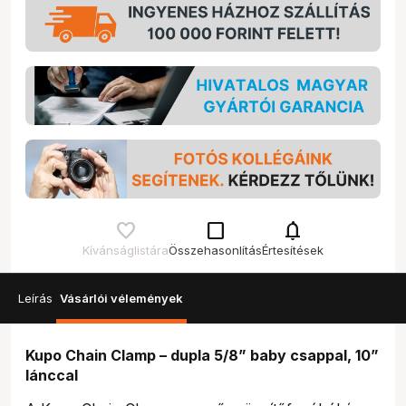
check_box_outline_blank
notifications
Kívánságlistára
Összehasonlítás
Értesítések
Leírás
Vásárlói vélemények
Kupo Chain Clamp – dupla 5/8” baby csappal, 10”
lánccal