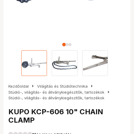
arrow_right
arrow_right
Kezdőoldal
Világítás és Stúdiótechnika
arrow_right
Stúdió-, világítás- és állványkiegészítők, tartozékok
Stúdió-, világítás- és állványkiegészítők, tartozékok
KUPO KCP-606 10" CHAIN
CLAMP