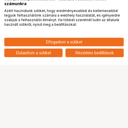
számunkra
Azért használunk sütiket, hogy eredményesebbé és kellemesebbé
tegyük felhasználóink számára a webhely használatát, és igényeidre
PRO
partnerségek
szabjuk a felhasználói élményt. Ha többet szeretnél tudni az általunk
használt sütikről, nyisd meg a beállításokat.
21 900
HUF
Elfogadom a sütiket
nettó: 17 244 HUF
KUPO KCP-606 10" CHAIN
CLAMP
add
Elutasítom a sütiket
Részletes beállítások
Ugrás az oldal tetejére
Segítség a vásárláshoz
Fizetési lehetőségek
Szállítással kapcsolatos részletek
Reklamáció és termékvisszaküldés