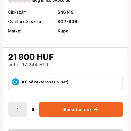
Még nincs értékelés
Cikkszám:
546149
Gyártói cikkszám:
KCP-606
Márka:
Kupo
21 900
HUF
nettó: 17 244 HUF
Külső raktáron (1-2 hét)
add
db
Kosárba tesz