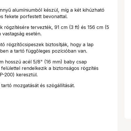
önnyű alumíniumból készül, míg a két kihúzható
s fekete porfestett bevonattal.
 rögzítésére tervezték, 91 cm (3 ft) és 156 cm (5
n vastagság esetén.
tó rögzítőcsipeszek biztosítják, hogy a lap
en a tartó függőleges pozícióban van.
m hosszú acél 5/8" (16 mm) baby csap
 felülettel rendelkezik a biztonságos rögzítés
P-200) keresztül.
tartó mozgatását és szögállítását.