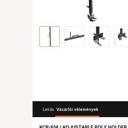
Leírás
Vásárlói vélemények
KCP-614 / ADJUSTABLE POLY HOLDER