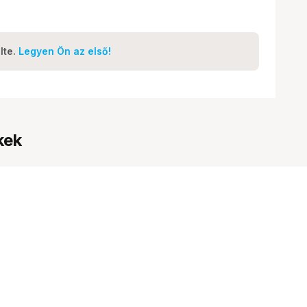
lte.
Legyen Ön az első!
kek