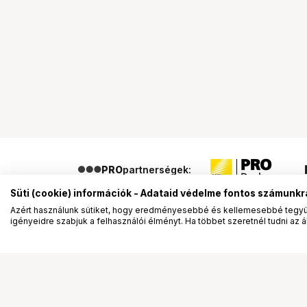
PRO
partnerségek:
Süti (cookie) információk - Adataid védelme fontos számunkr
Azért használunk sütiket, hogy eredményesebbé és kellemesebbé tegyük
igényeidre szabjuk a felhasználói élményt. Ha többet szeretnél tudni az ált
Segítség a vásárláshoz
Ismerj
Fizetési lehetőségek
Bemuta