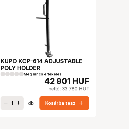
KUPO KCP-614 ADJUSTABLE
POLY HOLDER
Még nincs értékelés
42 901
HUF
nettó: 33 780 HUF
add
db
Kosárba tesz