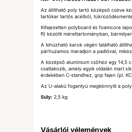
Az állítható poly tartó középső csöve k
tartókar tartós acélból, tükröződésmente
Kifejezetten polyboard és foamcore lapok
ft) közötti mérettartományban, bármilye
A kihúzható karok végén található állítha
párhuzamos maradjon a padlóval, miközb
A középső alumínium csőhöz egy 14,5 c
csatlakozik, amely egyik oldalán mart sík
érdekében C-standhez, grip fejen (pl. KC
Az U-alakú fogantyú megkönnyíti a poly 
Súly:
2,5 kg
Vásárlói vélemények