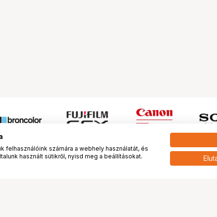
a
 felhasználóink számára a webhely használatát, és
alunk használt sütikről, nyisd meg a beállításokat.
Elut
 meg minket!
További oldalaink
tkozunk
Fotókönyv