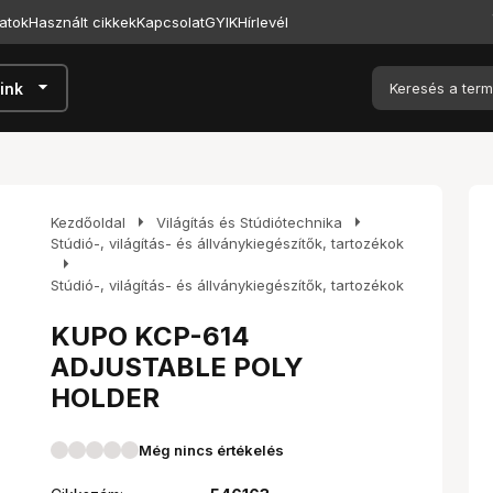
atok
Használt cikkek
Kapcsolat
GYIK
Hírlevél
arrow_drop_down
ink
arrow_right
arrow_right
Kezdőoldal
Világítás és Stúdiótechnika
Stúdió-, világítás- és állványkiegészítők, tartozékok
arrow_right
Stúdió-, világítás- és állványkiegészítők, tartozékok
KUPO KCP-614
ADJUSTABLE POLY
HOLDER
Még nincs értékelés