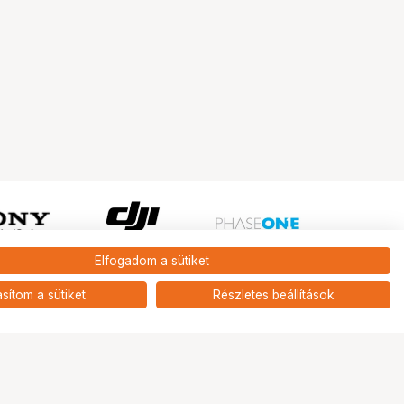
Elfogadom a sütiket
Ugrás az oldal tetejére
asítom a sütiket
Részletes beállítások
Tripont Szaküzlet
1131 Budapest, Keszkenő utca 22.