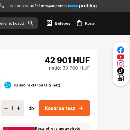
+36 1 808 9888
info@tripont.hu
account_box
shopping_bag
Belépés
Kosár
42 901
HUF
nettó: 33 780 HUF
local_post_office
Külső raktáron (1-2 hét)
add
db
Kosárba tesz
Részletre is megvehető