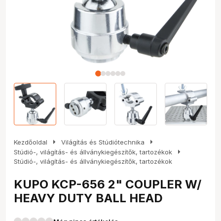
arrow_right
arrow_right
Kezdőoldal
Világítás és Stúdiótechnika
arrow_right
Stúdió-, világítás- és állványkiegészítők, tartozékok
Stúdió-, világítás- és állványkiegészítők, tartozékok
KUPO KCP-656 2" COUPLER W/
HEAVY DUTY BALL HEAD