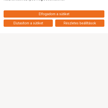
33 900
HUF
Elfogadom a sütiket
nettó: 26 693 HUF
KUPO KCP-656 2" COUPLER W/
HEAVY DUTY BALL HEAD
add
Elutasítom a sütiket
Részletes beállítások
Ugrás az oldal tetejére
Segítség a vásárláshoz
Fizetési lehetőségek
Szállítással kapcsolatos részletek
Reklamáció és termékvisszaküldés
Fogyasztói elállás
Adattörlő kódok
Cofidis Express áruhitel