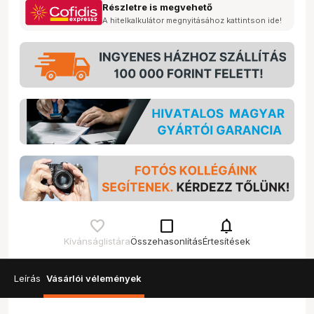
Részletre is megvehető
A hitelkalkulátor megnyitásához kattintson ide!
check_box_outline_blank
notifications
Kívánságlistára
Összehasonlítás
Értesítések
Leírás
Vásárlói vélemények