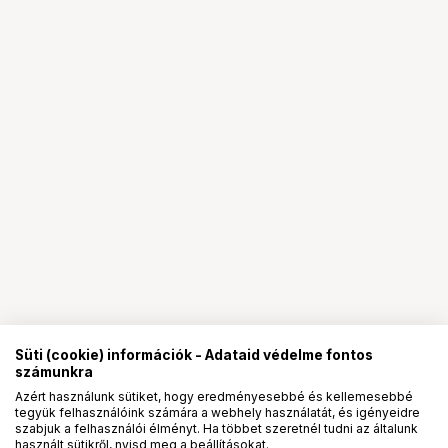
Süti (cookie) információk - Adataid védelme fontos
számunkra
Azért használunk sütiket, hogy eredményesebbé és kellemesebbé
tegyük felhasználóink számára a webhely használatát, és igényeidre
PRO
partnerségek
szabjuk a felhasználói élményt. Ha többet szeretnél tudni az általunk
használt sütikről, nyisd meg a beállításokat.