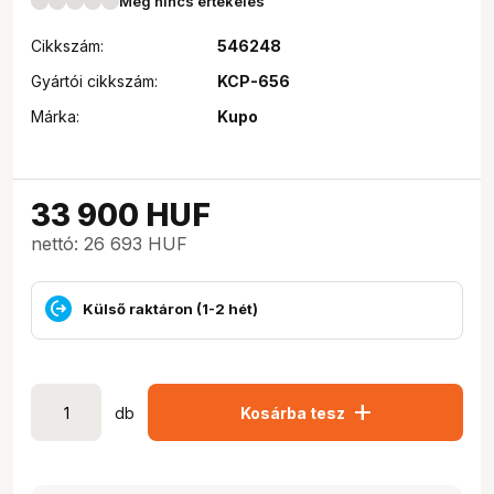
Még nincs értékelés
Cikkszám:
546248
Gyártói cikkszám:
KCP-656
Márka:
Kupo
33 900
HUF
nettó: 26 693 HUF
Külső raktáron (1-2 hét)
add
db
Kosárba tesz