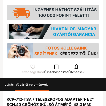
check_box_outline_blank
notifications
Kívánságlistára
Összehasonlítás
Értesítések
Leírás
Vásárlói vélemények
KCP-712-TSA / TELESZKÓPOS ADAPTER 1-1/2”
SCH.40 CSŐHÖZ (KÜLSŐ ÁTMÉRŐ: 48,3 MM)