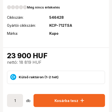
Még nincs értékelés
Cikkszám:
546428
Gyártói cikkszám:
KCP-712TSA
Márka:
Kupo
23 900
HUF
nettó: 18 819 HUF
Külső raktáron (1-2 hét)
add
db
Kosárba tesz