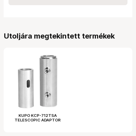
Utoljára megtekintett termékek
KUPO KCP-712TSA
TELESCOPIC ADAPTOR
FOR PIPE 1-1/2" SCHEDULE
40 (O.D.48.3MM)