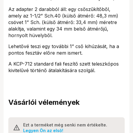
Az adapter 2 darabból áll: egy csőszűkítőből,
amely az 1-1/2” Sch.40 (külső átmérő: 48,3 mm)
csövet 1” Sch. (külső átmérő: 33,4 mm) méretre
alakítja, valamint egy 34 mm belső átmérőjű,
hornyolt hüvelyből.
Lehetővé teszi egy további 1” cső kihúzását, ha a
pontos fesztáv előre nem ismert.
A KCP-712 standard fali feszítő szett teleszkópos
kivitelűvé történő átalakítására szolgál.
Vásárlói vélemények
Ezt a terméket még senki nem értékelte.
Legyen Ön az első!