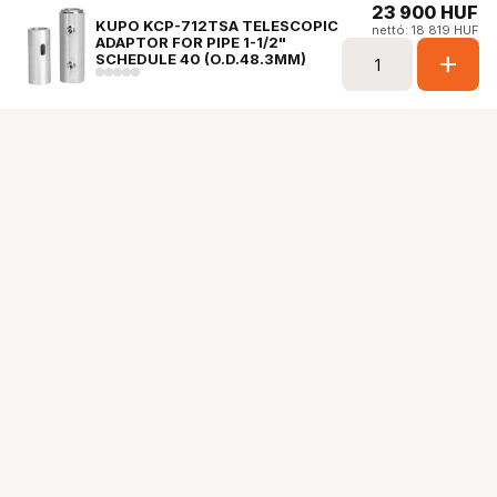
23 900
HUF
KUPO KCP-712TSA TELESCOPIC
nettó: 18 819 HUF
ADAPTOR FOR PIPE 1-1/2"
add
SCHEDULE 40 (O.D.48.3MM)
Ugrás az oldal tetejére
Segítség a vásárláshoz
Fizetési lehetőségek
Szállítással kapcsolatos részletek
Reklamáció és termékvisszaküldés
Fogyasztói elállás
Adattörlő kódok
Cofidis Express áruhitel
Lízing lehetőségek
Ajándékutalvány