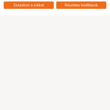
BALL HEAD
add
Elutasítom a sütiket
Részletes beállítások
Ugrás az oldal tetejére
Segítség a vásárláshoz
Fizetési lehetőségek
Szállítással kapcsolatos részletek
Reklamáció és termékvisszaküldés
Fogyasztói elállás
Adattörlő kódok
Cofidis Express áruhitel
Lízing lehetőségek
Ajándékutalvány
Gyakran Ismételt Kérdések