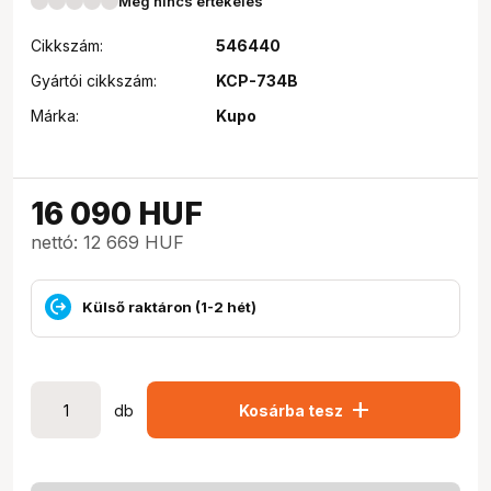
Még nincs értékelés
Cikkszám:
546440
Gyártói cikkszám:
KCP-734B
Márka:
Kupo
16 090
HUF
nettó: 12 669 HUF
Külső raktáron (1-2 hét)
add
db
Kosárba tesz