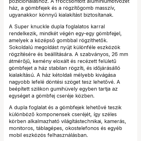
pozicionáláshoz. A fröccsöntött alumíniumötvözet
ház, a gömbfejek és a rögzítőgomb masszív,
ugyanakkor könnyű kialakítást biztosítanak.
A Super knuckle dupla foglalatos karral
rendelkezik, mindkét végén egy-egy gömbfejjel,
amelyek a középső gombbal rögzíthetők.
Sokoldalú megoldást nyújt különféle eszközök
rögzítésére és beállítására. A szabványos, 26 mm
átmérőjű, kemény eloxált és recézett felületű
gömbfejet a ház stabilan rögzíti, és időjárásálló
kialakítású. A ház kétoldali mélyebb kivágása
nagyobb lefelé döntési szöget tesz lehetővé. A
beépített szilikon gumihüvely egyben tartja az
egységet a gömbfej cseréje közben.
A dupla foglalat és a gömbfejek lehetővé teszik
különböző komponensek cseréjét, így széles
körben alkalmazható világítástechnikai, kamerás,
monitoros, táblagépes, okostelefonos és egyéb
mobil eszközös felhasználásban.