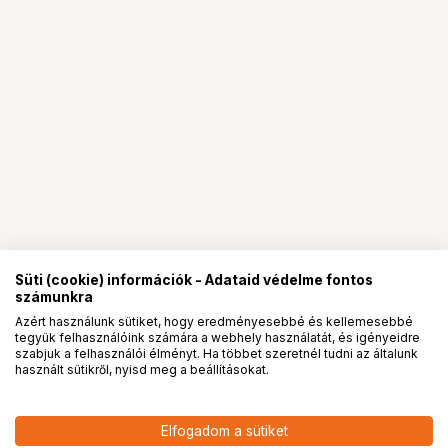
Süti (cookie) információk - Adataid védelme fontos
számunkra
Azért használunk sütiket, hogy eredményesebbé és kellemesebbé
tegyük felhasználóink számára a webhely használatát, és igényeidre
PRO
partnerségek
szabjuk a felhasználói élményt. Ha többet szeretnél tudni az általunk
használt sütikről, nyisd meg a beállításokat.
16 090
HUF
Elfogadom a sütiket
nettó: 12 669 HUF
KUPO KCP-734B SUPER CLAW