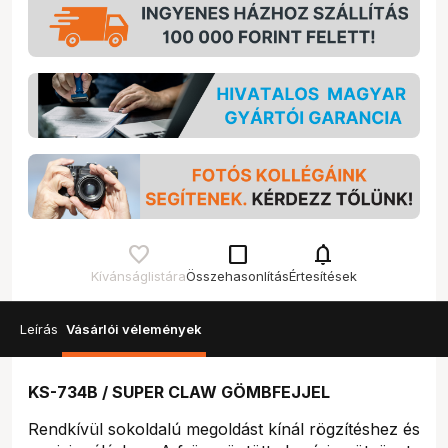
check_box_outline_blank
notifications
Kívánságlistára
Összehasonlítás
Értesítések
Leírás
Vásárlói vélemények
KS-734B / SUPER CLAW GÖMBFEJJEL
Rendkívül sokoldalú megoldást kínál rögzítéshez és