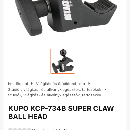
arrow_right
arrow_right
Kezdőoldal
Világítás és Stúdiótechnika
arrow_right
Stúdió-, világítás- és állványkiegészítők, tartozékok
Stúdió-, világítás- és állványkiegészítők, tartozékok
KUPO KCP-734B SUPER CLAW
BALL HEAD