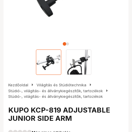
arrow_right
arrow_right
Kezdőoldal
Világítás és Stúdiótechnika
arrow_right
Stúdió-, világítás- és állványkiegészítők, tartozékok
Stúdió-, világítás- és állványkiegészítők, tartozékok
KUPO KCP-819 ADJUSTABLE
JUNIOR SIDE ARM