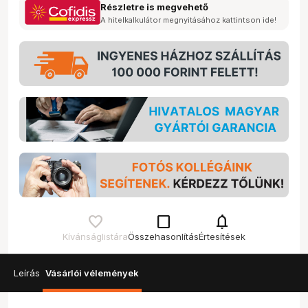
Részletre is megvehető
A hitelkalkulátor megnyitásához kattintson ide!
check_box_outline_blank
notifications
Kívánságlistára
Összehasonlítás
Értesítések
Leírás
Vásárlói vélemények