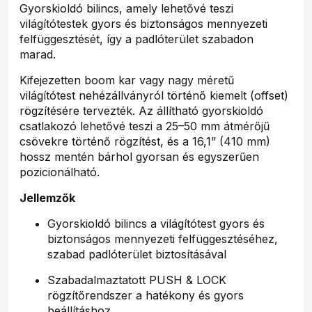
Gyorskioldó bilincs, amely lehetővé teszi
világítótestek gyors és biztonságos mennyezeti
felfüggesztését, így a padlóterület szabadon
marad.
Kifejezetten boom kar vagy nagy méretű
világítótest nehézállványról történő kiemelt (offset)
rögzítésére tervezték. Az állítható gyorskioldó
csatlakozó lehetővé teszi a 25–50 mm átmérőjű
csövekre történő rögzítést, és a 16,1” (410 mm)
hossz mentén bárhol gyorsan és egyszerűen
pozicionálható.
Jellemzők
Gyorskioldó bilincs a világítótest gyors és
biztonságos mennyezeti felfüggesztéséhez,
szabad padlóterület biztosításával
Szabadalmaztatott PUSH & LOCK
rögzítőrendszer a hatékony és gyors
beállításhoz