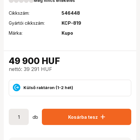
Még nincs értékelés
Cikkszám:
546448
Gyártói cikkszám:
KCP-819
Márka:
Kupo
49 900
HUF
nettó: 39 291 HUF
Külső raktáron (1-2 hét)
add
db
Kosárba tesz