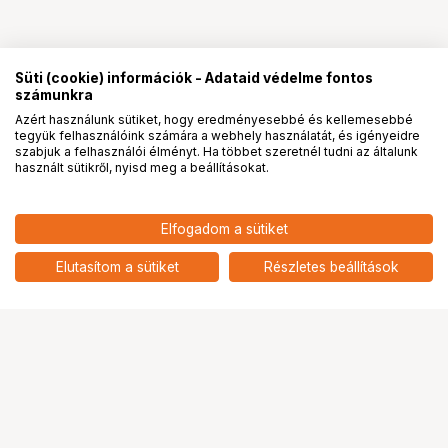
Süti (cookie) információk - Adataid védelme fontos
számunkra
Azért használunk sütiket, hogy eredményesebbé és kellemesebbé
tegyük felhasználóink számára a webhely használatát, és igényeidre
PRO
partnerségek
szabjuk a felhasználói élményt. Ha többet szeretnél tudni az általunk
használt sütikről, nyisd meg a beállításokat.
49 900
HUF
Elfogadom a sütiket
nettó: 39 291 HUF
KUPO KCP-819 ADJUSTABLE
JUNIOR SIDE ARM
add
Elutasítom a sütiket
Részletes beállítások
Ugrás az oldal tetejére
Segítség a vásárláshoz
Fizetési lehetőségek