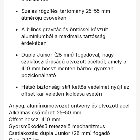
Széles rögzítési tartomány 25–55 mm
átmérőjű csöveken
A bilincs gravitációs öntéssel készült
alumíniumból a maximális tartósság
érdekében
Dupla Junior (28 mm) fogadóval, nagy
szakítószilárdságú ötvözött acélból, amely a
410 mm hossz mentén bárhol gyorsan
pozicionálható
Hátsó biztonsági stift kettős védelmet nyújt az
offset kar véletlen kioldása esetén
Anyag: alumíniumötvözet öntvény és ötvözött acél
Alkalmas csőméret: 25–50 mm
Offset hossz: 410 mm
Gyorsműködésű reteszelő mechanizmus
Csatlakozás: dupla Junior (28 mm) fogadó
Súly: 2,10 kg