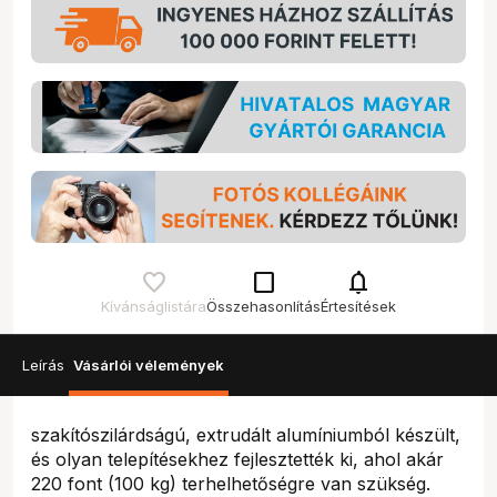
check_box_outline_blank
notifications
Kívánságlistára
Összehasonlítás
Értesítések
Leírás
Vásárlói vélemények
szakítószilárdságú, extrudált alumíniumból készült,
és olyan telepítésekhez fejlesztették ki, ahol akár
220 font (100 kg) terhelhetőségre van szükség.