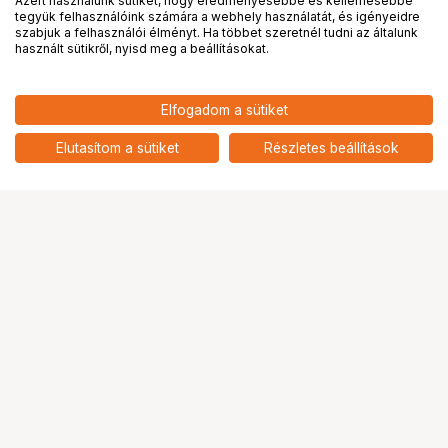
Azért használunk sütiket, hogy eredményesebbé és kellemesebbé
tegyük felhasználóink számára a webhely használatát, és igényeidre
PRO
partnerségek
szabjuk a felhasználói élményt. Ha többet szeretnél tudni az általunk
használt sütikről, nyisd meg a beállításokat.
7 590
HUF
Elfogadom a sütiket
nettó: 5 976 HUF
KUPO KCP-826 SLIM TYPE
HALF-COUPLER W/16MM STUD
add
Elutasítom a sütiket
Részletes beállítások
Ugrás az oldal tetejére
Segítség a vásárláshoz
Fizetési lehetőségek
Szállítással kapcsolatos részletek
Reklamáció és termékvisszaküldés
Fogyasztói elállás