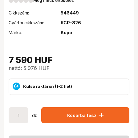
Még nincs értékelés
Cikkszám:
546449
Gyártói cikkszám:
KCP-826
Márka:
Kupo
7 590
HUF
nettó: 5 976 HUF
Külső raktáron (1-2 hét)
add
db
Kosárba tesz