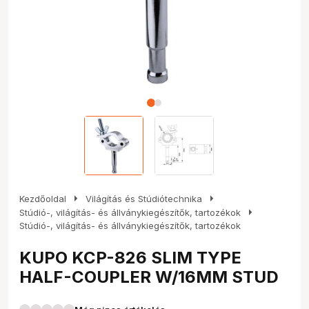
arrow_right
arrow_right
Kezdőoldal
Világítás és Stúdiótechnika
arrow_right
Stúdió-, világítás- és állványkiegészítők, tartozékok
Stúdió-, világítás- és állványkiegészítők, tartozékok
KUPO KCP-826 SLIM TYPE
HALF-COUPLER W/16MM STUD