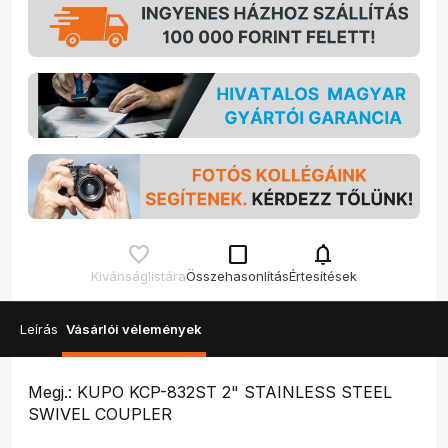
check_box_outline_blank
notifications
Kívánságlistára
Összehasonlítás
Értesítések
Leírás
Vásárlói vélemények
Megj.: KUPO KCP-832ST 2" STAINLESS STEEL
SWIVEL COUPLER