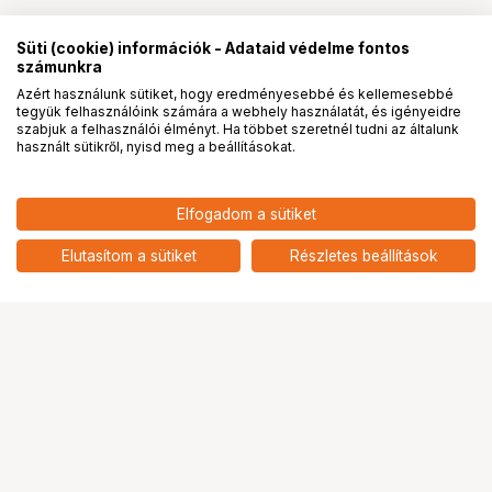
Süti (cookie) információk - Adataid védelme fontos
számunkra
Azért használunk sütiket, hogy eredményesebbé és kellemesebbé
tegyük felhasználóink számára a webhely használatát, és igényeidre
PRO
partnerségek
szabjuk a felhasználói élményt. Ha többet szeretnél tudni az általunk
használt sütikről, nyisd meg a beállításokat.
19 790
HUF
Elfogadom a sütiket
nettó: 15 583 HUF
KUPO KCP-832ST 2" STAINLESS
STEEL SWIVEL COUPLER
add
Elutasítom a sütiket
Részletes beállítások
Ugrás az oldal tetejére
Segítség a vásárláshoz
Fizetési lehetőségek
Szállítással kapcsolatos részletek