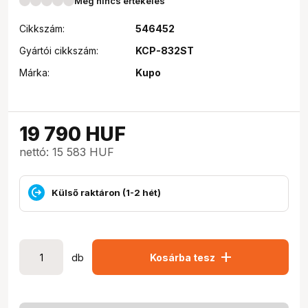
Még nincs értékelés
Cikkszám:
546452
Gyártói cikkszám:
KCP-832ST
Márka:
Kupo
19 790
HUF
nettó: 15 583 HUF
Külső raktáron (1-2 hét)
add
db
Kosárba tesz