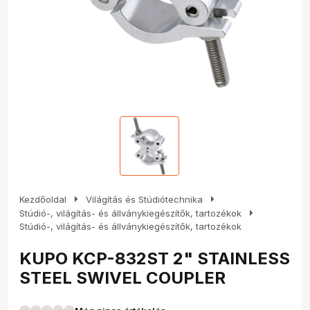
arrow_right
arrow_right
Kezdőoldal
Világítás és Stúdiótechnika
arrow_right
Stúdió-, világítás- és állványkiegészítők, tartozékok
Stúdió-, világítás- és állványkiegészítők, tartozékok
KUPO KCP-832ST 2" STAINLESS
STEEL SWIVEL COUPLER