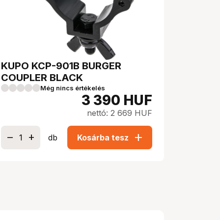
KUPO KCP-901B BURGER
COUPLER BLACK
Még nincs értékelés
3 390
HUF
nettó: 2 669 HUF
add
db
Kosárba tesz