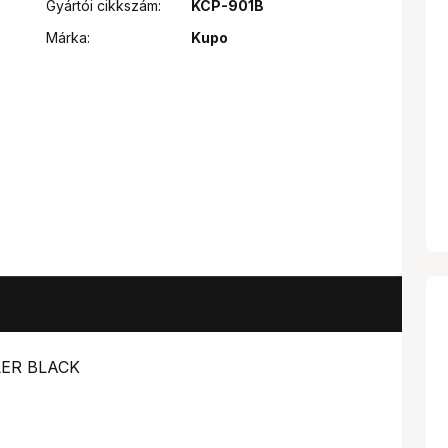
Gyártói cikkszám:
KCP-901B
Márka:
Kupo
LER BLACK