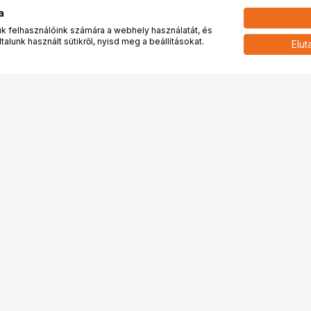
a
 felhasználóink számára a webhely használatát, és
alunk használt sütikről, nyisd meg a beállításokat.
Elut
 meg minket!
További oldalaink
tkozunk
Fotókönyv
 véleménye rólunk
Fotólabor
óterem és Stúdió
Digitalizálás
vények
PhaseOne
tya
Bluechip
tya
Problog
Program
Márkáink
ánlatok
Pályázatok