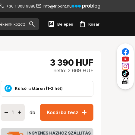
+36 1 808 9888
info@tripont.hu
account_box
shopping_bag
Belépés
Kosár
3 390
HUF
nettó: 2 669 HUF
local_post_office
Külső raktáron (1-2 hét)
add
db
Kosárba tesz