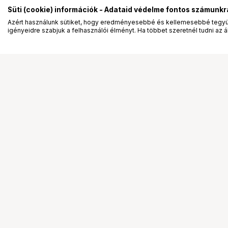
Süti (cookie) információk - Adataid védelme fontos számunkr
Azért használunk sütiket, hogy eredményesebbé és kellemesebbé tegyük
igényeidre szabjuk a felhasználói élményt. Ha többet szeretnél tudni az ált
Segítség a vásárláshoz
Ismerj
Fizetési lehetőségek
Bemuta
Szállítással kapcsolatos részletek
Vevőink
Reklamáció és termékvisszaküldés
Bemutat
Fogyasztói elállás
Rendez
Adattörlő kódok
Diákkár
Cofidis Express áruhitel
VIP kár
Lízing lehetőségek
Talent 
Ajándékutalvány
Állásaj
Gyakran Ismételt Kérdések