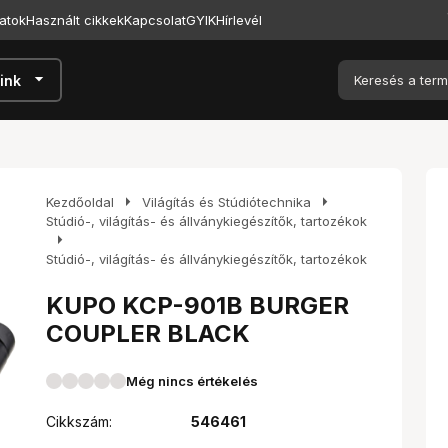
atok
Használt cikkek
Kapcsolat
GYIK
Hírlevél
arrow_drop_down
ink
arrow_right
arrow_right
Kezdőoldal
Világítás és Stúdiótechnika
Stúdió-, világítás- és állványkiegészítők, tartozékok
arrow_right
Stúdió-, világítás- és állványkiegészítők, tartozékok
KUPO KCP-901B BURGER
COUPLER BLACK
Még nincs értékelés
Cikkszám:
546461