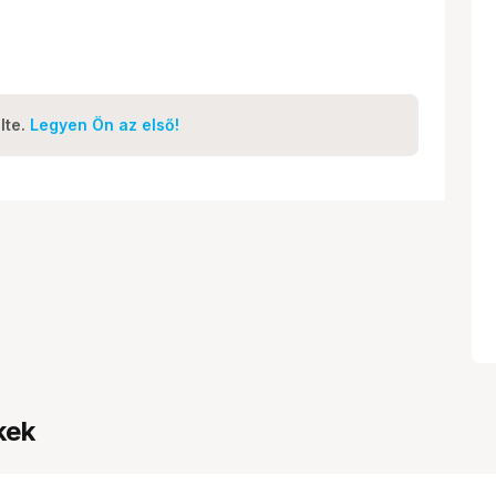
lte.
Legyen Ön az első!
kek