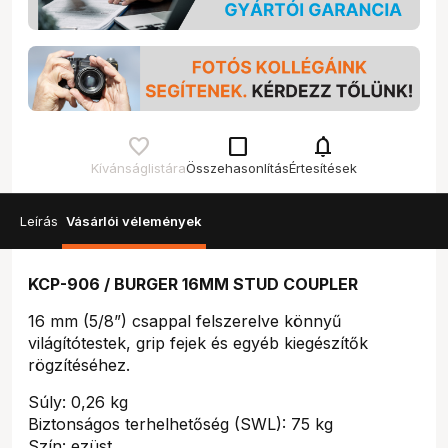
check_box_outline_blank
notifications
Kívánságlistára
Összehasonlítás
Értesítések
Leírás
Vásárlói vélemények
KCP-906 / BURGER 16MM STUD COUPLER
16 mm (5/8”) csappal felszerelve könnyű
világítótestek, grip fejek és egyéb kiegészítők
rögzítéséhez.
Súly: 0,26 kg
Biztonságos terhelhetőség (SWL): 75 kg
Szín: ezüst