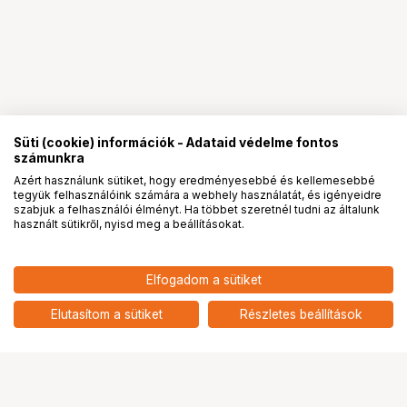
Süti (cookie) információk - Adataid védelme fontos
számunkra
Azért használunk sütiket, hogy eredményesebbé és kellemesebbé
tegyük felhasználóink számára a webhely használatát, és igényeidre
PRO
partnerségek
szabjuk a felhasználói élményt. Ha többet szeretnél tudni az általunk
használt sütikről, nyisd meg a beállításokat.
Elfogadom a sütiket
KUPO KCP-906 BURGER COUPLER
11 890
HUF
WITH 16MM STUD
Elutasítom a sütiket
Részletes beállítások
nettó: 9 362 HUF
Ugrás az oldal tetejére