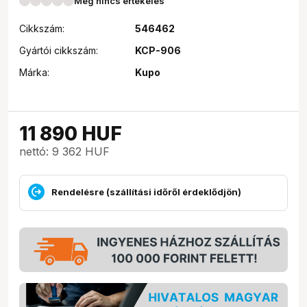
Még nincs értékelés
Cikkszám:
546462
Gyártói cikkszám:
KCP-906
Márka:
Kupo
11 890
HUF
nettó: 9 362 HUF
Rendelésre (szállítási időről érdeklődjön)