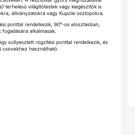
s) terhelésű világítótestek vagy kiegészítők is
kra, állványzatokra vagy Kupole oszlopokra.
tési ponttal rendelkezik, 90°-os elosztásban,
k fogadására alkalmasak.
gy süllyesztett rögzítési ponttal rendelkezik, és
ű csövekhez használható.