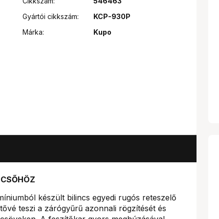
Cikkszám:
546463
Gyártói cikkszám:
KCP-930P
Márka:
Kupo
M CSŐHÖZ
míniumból készült bilincs egyedi rugós reteszelő
ővé teszi a zárógyűrű azonnali rögzítését és
ű csöveken. A feszítőkar gyors meghúzásával