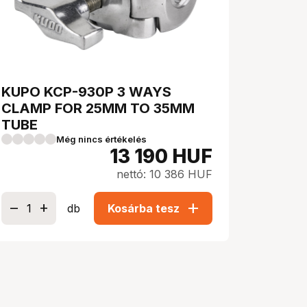
KUPO KCP-930P 3 WAYS
CLAMP FOR 25MM TO 35MM
TUBE
Még nincs értékelés
13 190
HUF
nettó: 10 386 HUF
add
db
Kosárba tesz