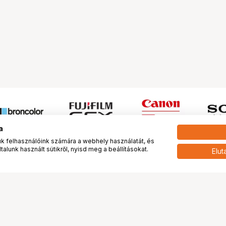
a
 felhasználóink számára a webhely használatát, és
alunk használt sütikről, nyisd meg a beállításokat.
Elut
 meg minket!
További oldalaink
tkozunk
Fotókönyv
 véleménye rólunk
Fotólabor