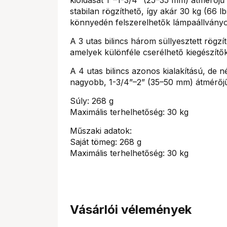
stabilan rögzíthető, így akár 30 kg (66 lb
könnyedén felszerelhetők lámpaállványo
A 3 utas bilincs három süllyesztett rögzí
amelyek különféle cserélhető kiegészítő
A 4 utas bilincs azonos kialakítású, de né
nagyobb, 1-3/4”–2” (35–50 mm) átmérőj
Súly: 268 g
Maximális terhelhetőség: 30 kg
Műszaki adatok:
Saját tömeg: 268 g
Maximális terhelhetőség: 30 kg
Vásárlói vélemények