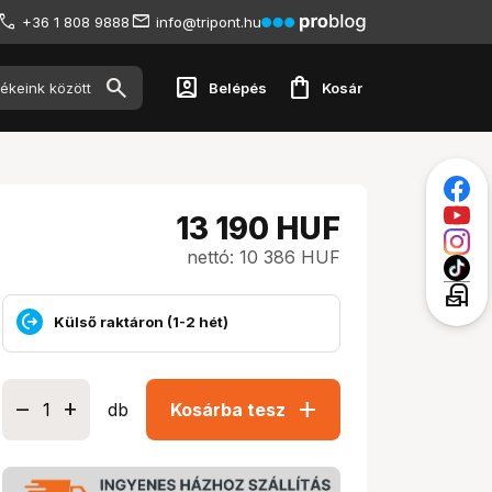
+36 1 808 9888
info@tripont.hu
account_box
shopping_bag
Belépés
Kosár
13 190
HUF
nettó: 10 386 HUF
local_post_office
Külső raktáron (1-2 hét)
add
db
Kosárba tesz