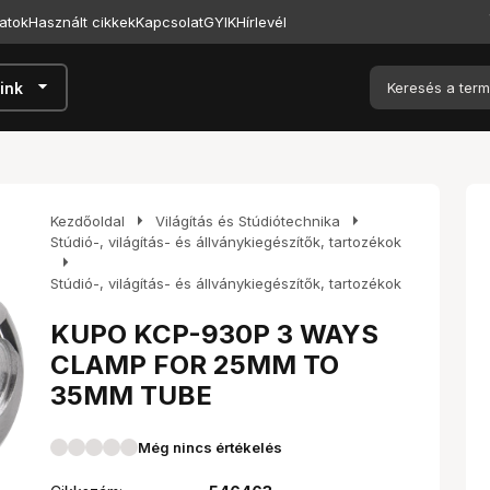
atok
Használt cikkek
Kapcsolat
GYIK
Hírlevél
arrow_drop_down
ink
arrow_right
arrow_right
Kezdőoldal
Világítás és Stúdiótechnika
Stúdió-, világítás- és állványkiegészítők, tartozékok
arrow_right
Stúdió-, világítás- és állványkiegészítők, tartozékok
KUPO KCP-930P 3 WAYS
CLAMP FOR 25MM TO
35MM TUBE
Még nincs értékelés