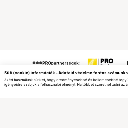
PRO
partnerségek:
Süti (cookie) információk - Adataid védelme fontos számunkr
Azért használunk sütiket, hogy eredményesebbé és kellemesebbé tegyük
igényeidre szabjuk a felhasználói élményt. Ha többet szeretnél tudni az ált
Segítség a vásárláshoz
Ismerj
Fizetési lehetőségek
Bemuta
Szállítással kapcsolatos részletek
Vevőink