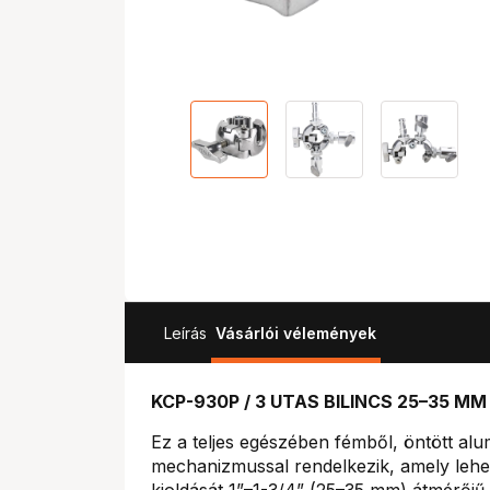
Leírás
Vásárlói vélemények
KCP-930P / 3 UTAS BILINCS 25–35 M
Ez a teljes egészében fémből, öntött alu
mechanizmussal rendelkezik, amely lehet
kioldását 1”–1-3/4” (25–35 mm) átmérőj