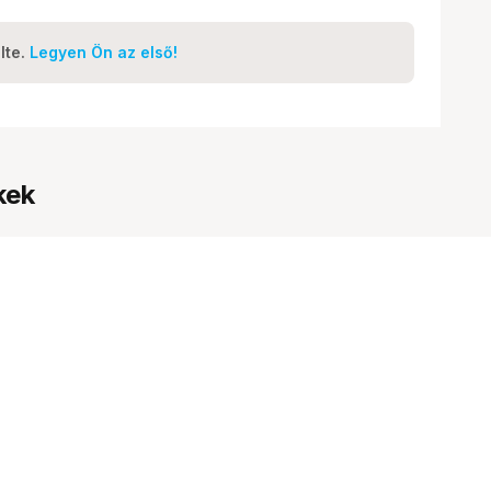
lte.
Legyen Ön az első!
kek