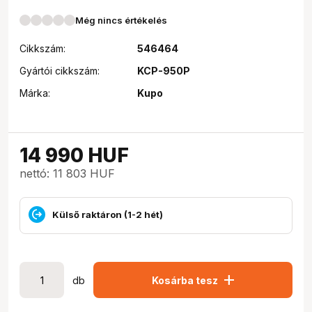
Még nincs értékelés
Cikkszám:
546464
Gyártói cikkszám:
KCP-950P
Márka:
Kupo
14 990
HUF
nettó: 11 803 HUF
Külső raktáron (1-2 hét)
add
db
Kosárba tesz