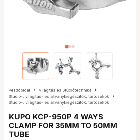
arrow_right
arrow_right
Kezdőoldal
Világítás és Stúdiótechnika
arrow_right
Stúdió-, világítás- és állványkiegészítők, tartozékok
Stúdió-, világítás- és állványkiegészítők, tartozékok
KUPO KCP-950P 4 WAYS
CLAMP FOR 35MM TO 50MM
TUBE