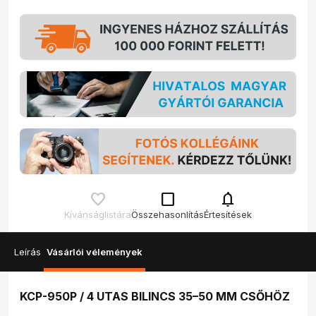
check_box_outline_blank
notifications
Kívánságlistára
Összehasonlítás
Értesítések
Leírás
Vásárlói vélemények
KCP-950P / 4 UTAS BILINCS 35–50 MM CSŐHÖZ