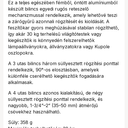
Ez a teljes egészében fémből, öntött alumíniumból
készült bilincs egyedi rugós reteszelő
mechanizmussal rendelkezik, amely lehetővé teszi
a zárógyűrű azonnali rögzítését és kioldását. A
feszítőkar gyors meghúzásával stabilan rögzíthető,
így akár 30 kg terhelésű világítótestek vagy
kiegészítők is könnyedén felszerelhetők
lámpaállványokra, állványzatokra vagy Kupole
oszlopokra.
A 3 utas bilincs három süllyesztett rögzítési ponttal
rendelkezik, 90°-os elosztásban, amelyek
különféle cserélhető kiegészítők fogadására
alkalmasak.
A 4 utas bilincs azonos kialakítású, de négy
süllyesztett rögzítési ponttal rendelkezik, és
nagyobb, 1-3/4”–2” (35–50 mm) átmérőjű
csövekhez használható.
Súly: 358 g