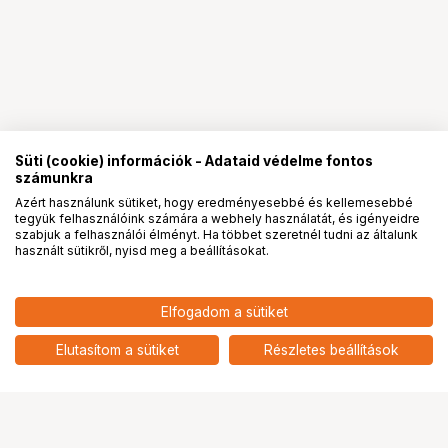
Süti (cookie) információk - Adataid védelme fontos
számunkra
Azért használunk sütiket, hogy eredményesebbé és kellemesebbé
tegyük felhasználóink számára a webhely használatát, és igényeidre
PRO
partnerségek
szabjuk a felhasználói élményt. Ha többet szeretnél tudni az általunk
használt sütikről, nyisd meg a beállításokat.
14 990
HUF
Elfogadom a sütiket
nettó: 11 803 HUF
KUPO KCP-950P 4 WAYS CLAMP
FOR 35MM TO 50MM TUBE
add
Elutasítom a sütiket
Részletes beállítások
Ugrás az oldal tetejére