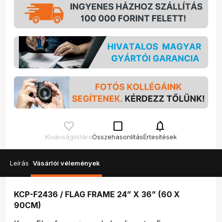
check_box_outline_blank
notifications
Kívánságlistára
Összehasonlítás
Értesítések
Leírás
Vásárlói vélemények
KCP-F2436 / FLAG FRAME 24” X 36” (60 X
90CM)