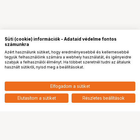
Süti (cookie) információk - Adataid védelme fontos
számunkra
Azért használunk sütiket, hogy eredményesebbé és kellemesebbé
tegyük felhasználóink számára a webhely használatát, és igényeidre
PRO
partnerségek
szabjuk a felhasználói élményt. Ha többet szeretnél tudni az általunk
használt sütikről, nyisd meg a beállításokat.
19 790
HUF
Elfogadom a sütiket
nettó: 15 583 HUF
KUPO KCP-F2436 FLAG FRAME
24" X 36"
add
Elutasítom a sütiket
Részletes beállítások
Ugrás az oldal tetejére