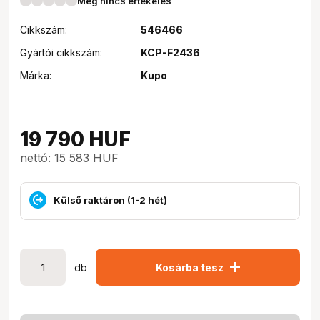
Még nincs értékelés
Cikkszám:
546466
Gyártói cikkszám:
KCP-F2436
Márka:
Kupo
19 790
HUF
nettó: 15 583 HUF
Külső raktáron (1-2 hét)
add
db
Kosárba tesz