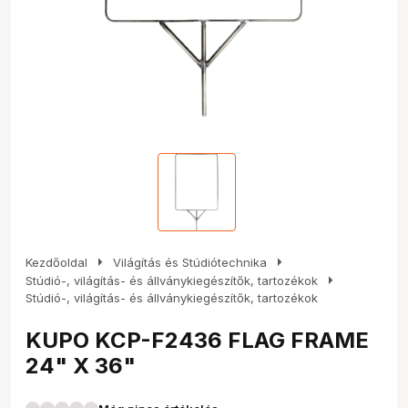
arrow_right
arrow_right
Kezdőoldal
Világítás és Stúdiótechnika
arrow_right
Stúdió-, világítás- és állványkiegészítők, tartozékok
Stúdió-, világítás- és állványkiegészítők, tartozékok
KUPO KCP-F2436 FLAG FRAME
24" X 36"