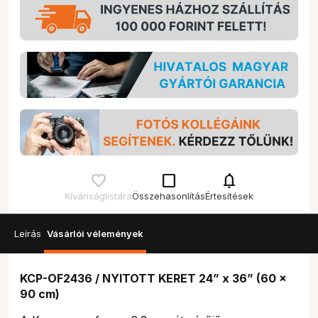
check_box_outline_blank
notifications
Kívánságlistára
Összehasonlítás
Értesítések
Leírás
Vásárlói vélemények
KCP-OF2436 / NYITOTT KERET 24” x 36” (60 x
90 cm)