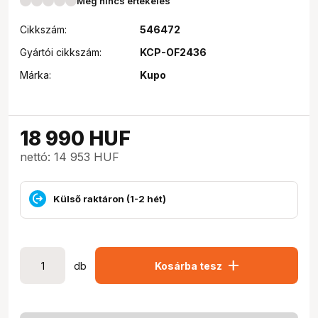
Még nincs értékelés
Cikkszám:
546472
Gyártói cikkszám:
KCP-OF2436
Márka:
Kupo
18 990
HUF
nettó: 14 953 HUF
Külső raktáron (1-2 hét)
add
db
Kosárba tesz