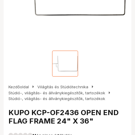
arrow_right
arrow_right
Kezdőoldal
Világítás és Stúdiótechnika
arrow_right
Stúdió-, világítás- és állványkiegészítők, tartozékok
Stúdió-, világítás- és állványkiegészítők, tartozékok
KUPO KCP-OF2436 OPEN END
FLAG FRAME 24" X 36"