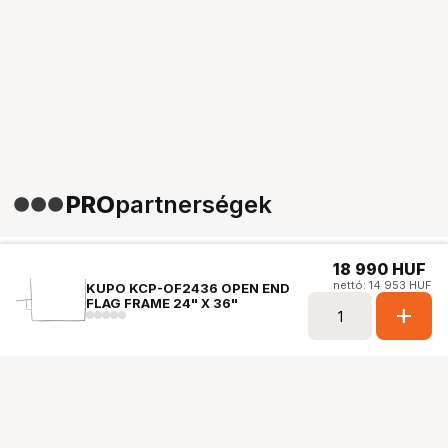
PRO
partnerségek
18 990
HUF
nettó: 14 953 HUF
KUPO KCP-OF2436 OPEN END
FLAG FRAME 24" X 36"
add
Ugrás az oldal tetejére