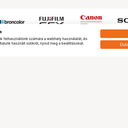
a
 felhasználóink számára a webhely használatát, és
alunk használt sütikről, nyisd meg a beállításokat.
Elut
 meg minket!
További oldalaink
tkozunk
Fotókönyv
 véleménye rólunk
Fotólabor
óterem és Stúdió
Digitalizálás
vények
PhaseOne
tya
Bluechip
tya
Problog