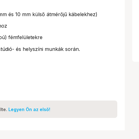
(6 mm és 10 mm külső átmérőjű kábelekhez)
hoz
pú) fémfelületekre
túdió- és helyszíni munkák során.
lte.
Legyen Ön az első!