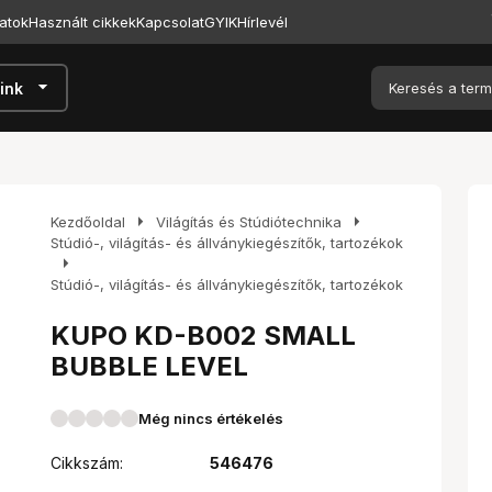
atok
Használt cikkek
Kapcsolat
GYIK
Hírlevél
arrow_drop_down
ink
arrow_right
arrow_right
Kezdőoldal
Világítás és Stúdiótechnika
Stúdió-, világítás- és állványkiegészítők, tartozékok
arrow_right
Stúdió-, világítás- és állványkiegészítők, tartozékok
KUPO KD-B002 SMALL
BUBBLE LEVEL
Még nincs értékelés
Cikkszám:
546476