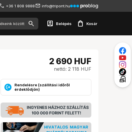
+36 1 808 9888
info@tripont.hu
account_box
shopping_bag
Belépés
Kosár
2 690
HUF
nettó: 2 118 HUF
local_post_office
Rendelésre (szállítási időről
érdeklődjön)