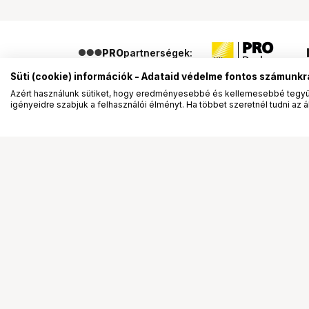
PRO
partnerségek:
Süti (cookie) információk - Adataid védelme fontos számunkr
Azért használunk sütiket, hogy eredményesebbé és kellemesebbé tegyük
igényeidre szabjuk a felhasználói élményt. Ha többet szeretnél tudni az ált
Segítség a vásárláshoz
Ismerj
Fizetési lehetőségek
Bemuta
Szállítással kapcsolatos részletek
Vevőink
Reklamáció és termékvisszaküldés
Bemutat
Fogyasztói elállás
Rendez
Adattörlő kódok
Diákkár
Cofidis Express áruhitel
VIP kár