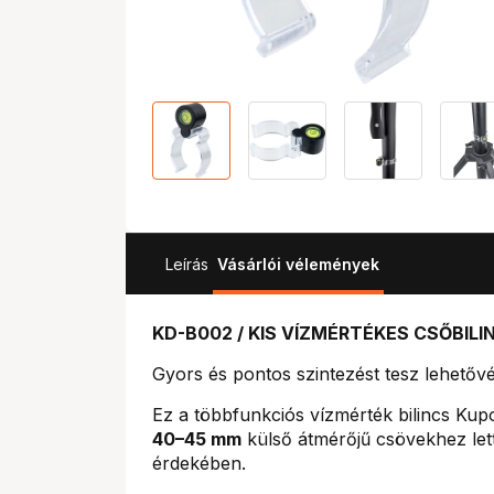
Leírás
Vásárlói vélemények
KD-B002 / KIS VÍZMÉRTÉKES CSŐBILI
Gyors és pontos szintezést tesz lehető
Ez a többfunkciós vízmérték bilincs Ku
40–45 mm
külső átmérőjű csövekhez lett
érdekében.