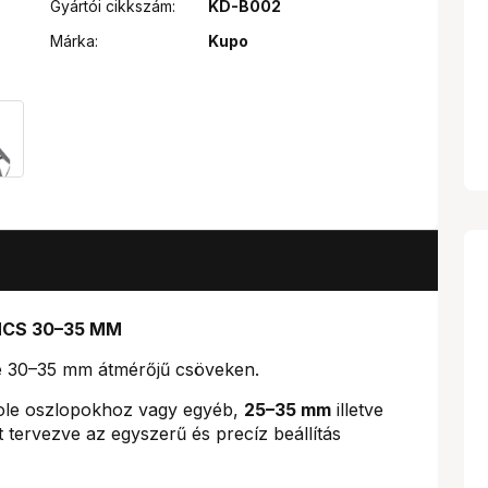
Gyártói cikkszám:
KD-B002
Márka:
Kupo
NCS 30–35 MM
vé 30–35 mm átmérőjű csöveken.
pole oszlopokhoz vagy egyéb,
25–35 mm
illetve
 tervezve az egyszerű és precíz beállítás