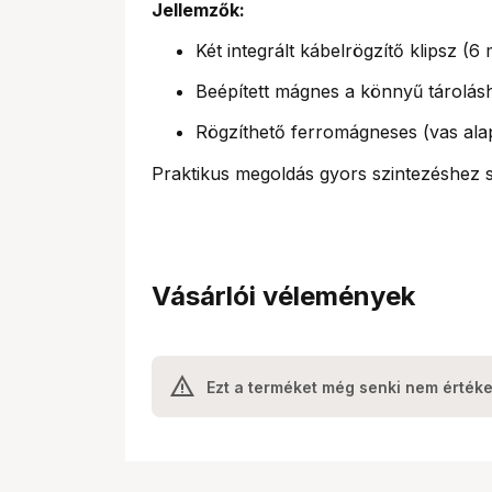
Jellemzők:
Két integrált kábelrögzítő klipsz 
Beépített mágnes a könnyű tárolás
Rögzíthető ferromágneses (vas ala
Praktikus megoldás gyors szintezéshez s
Vásárlói vélemények
Ezt a terméket még senki nem értéke