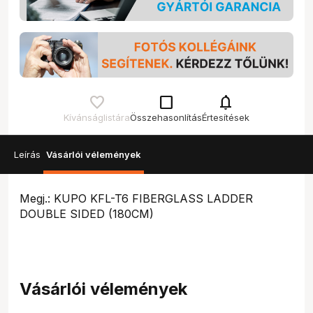
check_box_outline_blank
notifications
Kívánságlistára
Összehasonlítás
Értesítések
Leírás
Vásárlói vélemények
Megj.: KUPO KFL-T6 FIBERGLASS LADDER
DOUBLE SIDED (180CM)
Vásárlói vélemények