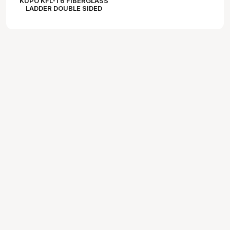
KUPO KFL-T6 FIBERGLASS
LADDER DOUBLE SIDED
(180CM)