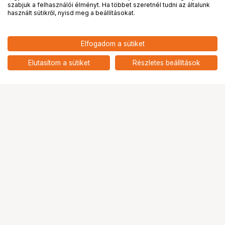
PRO
partnerségek
szabjuk a felhasználói élményt. Ha többet szeretnél tudni az általunk
használt sütikről, nyisd meg a beállításokat.
Elfogadom a sütiket
KUPO KFL-T6 FIBERGLASS LADDER
129 899
HUF
DOUBLE SIDED (180CM)
Elutasítom a sütiket
Részletes beállítások
nettó: 102 283 HUF
Ugrás az oldal tetejére
Segítség a vásárláshoz
Fizetési lehetőségek
Szállítással kapcsolatos részletek
Reklamáció és termékvisszaküldés
Fogyasztói elállás
Adattörlő kódok