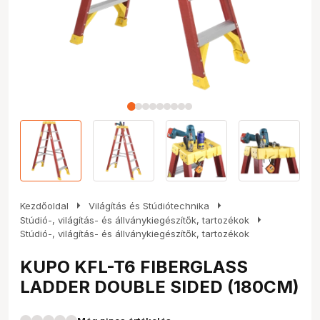
arrow_right
arrow_right
Kezdőoldal
Világítás és Stúdiótechnika
arrow_right
Stúdió-, világítás- és állványkiegészítők, tartozékok
Stúdió-, világítás- és állványkiegészítők, tartozékok
KUPO KFL-T6 FIBERGLASS
LADDER DOUBLE SIDED (180CM)