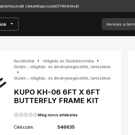
atok
Használt cikkek
Kapcsolat
GYIK
Hírlevél
arrow_drop_down
ink
arrow_right
arrow_right
Kezdőoldal
Világítás és Stúdiótechnika
Stúdió-, világítás- és állványkiegészítők, tartozékok
arrow_right
Stúdió-, világítás- és állványkiegészítők, tartozékok
KUPO KH-06 6FT X 6FT
BUTTERFLY FRAME KIT
Még nincs értékelés
Cikkszám:
546635