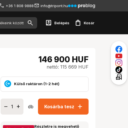
+36 1 808 9888
info@tripont.hu
account_box
shopping_bag
Belépés
Kosár
146 900
HUF
nettó: 115 669 HUF
local_post_office
Külső raktáron (1-2 hét)
add
db
Kosárba tesz
Részletre is megvehető