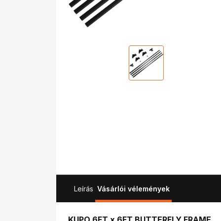
Leírás
Vásárlói vélemények
KUPO 6FT x 6FT BUTTERFLY FRAME