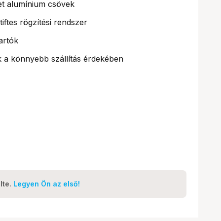
t alumínium csövek
ftes rögzítési rendszer
tartók
k a könnyebb szállítás érdekében
lte.
Legyen Ön az első!