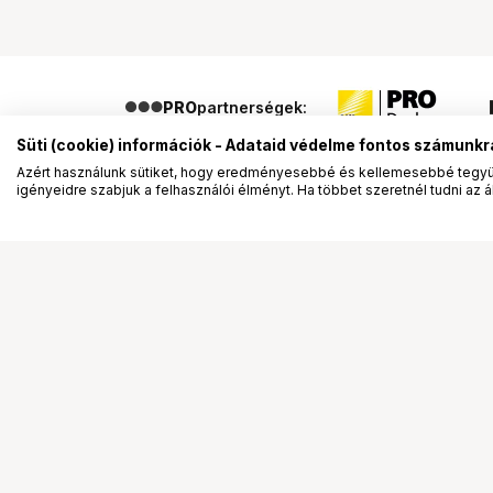
PRO
partnerségek:
Süti (cookie) információk - Adataid védelme fontos számunkr
Azért használunk sütiket, hogy eredményesebbé és kellemesebbé tegyük
igényeidre szabjuk a felhasználói élményt. Ha többet szeretnél tudni az ált
Segítség a vásárláshoz
Ismerj
Fizetési lehetőségek
Bemuta
Szállítással kapcsolatos részletek
Vevőink
Reklamáció és termékvisszaküldés
Bemutat
Fogyasztói elállás
Rendez
Adattörlő kódok
Diákkár
Cofidis Express áruhitel
VIP kár