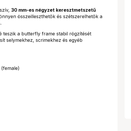
szív,
30 mm-es négyzet keresztmetszetű
nnyen összeilleszthetők és szétszerelhetők a
.
 teszik a butterfly frame stabil rögzítését
tosít selymekhez, scrimekhez és egyéb
 (female)