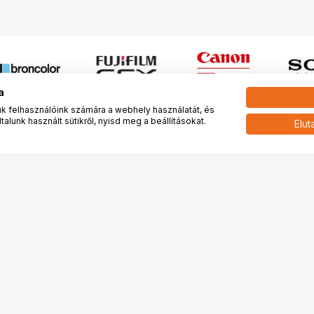
a
 felhasználóink számára a webhely használatát, és
alunk használt sütikről, nyisd meg a beállításokat.
Elut
 meg minket!
További oldalaink
tkozunk
Fotókönyv
 véleménye rólunk
Fotólabor
óterem és Stúdió
Digitalizálás
vények
PhaseOne
tya
Bluechip
tya
Problog