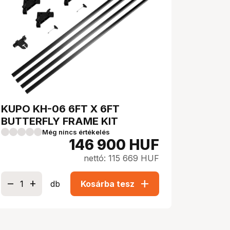
KUPO KH-06 6FT X 6FT
BUTTERFLY FRAME KIT
Még nincs értékelés
146 900
HUF
nettó: 115 669 HUF
add
db
Kosárba tesz