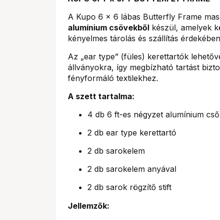
A Kupo 6 x 6 lábas Butterfly Frame mas
alumínium csövekből
készül, amelyek kö
kényelmes tárolás és szállítás érdekében
Az „ear type” (füles) kerettartók lehetővé
állványokra, így megbízható tartást biz
fényformáló textilekhez.
A szett tartalma:
4 db 6 ft-es négyzet alumínium cső
2 db ear type kerettartó
2 db sarokelem
2 db sarokelem anyával
2 db sarok rögzítő stift
Jellemzők: