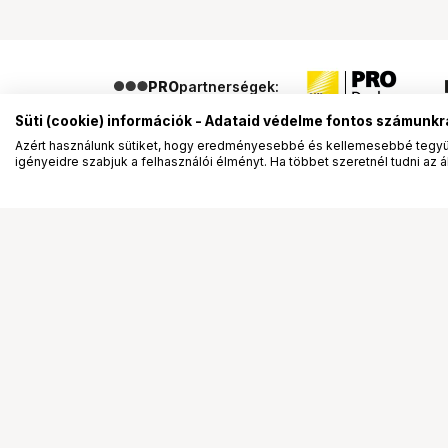
PRO
partnerségek:
Süti (cookie) információk - Adataid védelme fontos számunkr
Azért használunk sütiket, hogy eredményesebbé és kellemesebbé tegyük
igényeidre szabjuk a felhasználói élményt. Ha többet szeretnél tudni az ált
Segítség a vásárláshoz
Ismerj
Fizetési lehetőségek
Bemuta
Szállítással kapcsolatos részletek
Vevőink
Reklamáció és termékvisszaküldés
Bemutat
Fogyasztói elállás
Rendez
Adattörlő kódok
Diákkár
Cofidis Express áruhitel
VIP kár