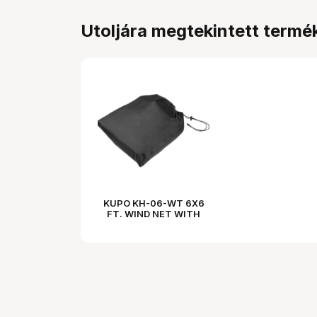
Utoljára megtekintett termé
KUPO KH-06-WT 6X6
FT. WIND NET WITH
NYLON EDGE AND
CORDS W/ BAG