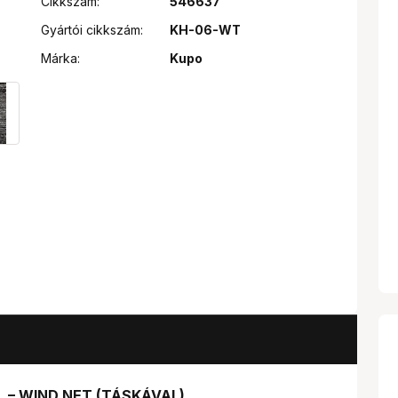
Cikkszám:
546637
Gyártói cikkszám:
KH-06-WT
Márka:
Kupo
L – WIND NET (TÁSKÁVAL)