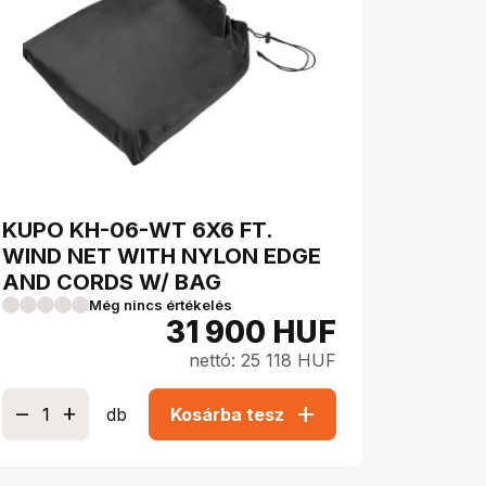
KUPO KH-06-WT 6X6 FT.
WIND NET WITH NYLON EDGE
AND CORDS W/ BAG
Még nincs értékelés
31 900
HUF
nettó: 25 118 HUF
add
db
Kosárba tesz