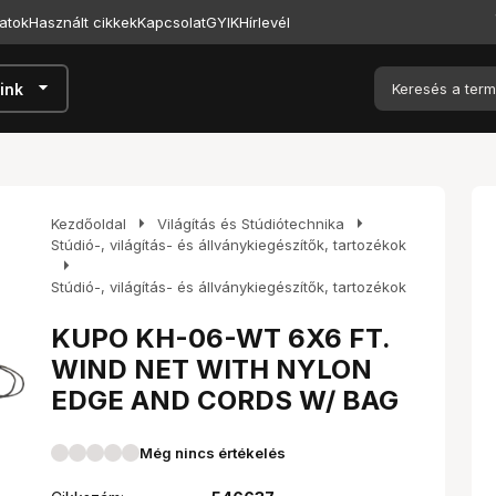
atok
Használt cikkek
Kapcsolat
GYIK
Hírlevél
arrow_drop_down
ink
arrow_right
arrow_right
Kezdőoldal
Világítás és Stúdiótechnika
Stúdió-, világítás- és állványkiegészítők, tartozékok
arrow_right
Stúdió-, világítás- és állványkiegészítők, tartozékok
KUPO KH-06-WT 6X6 FT.
WIND NET WITH NYLON
EDGE AND CORDS W/ BAG
Még nincs értékelés