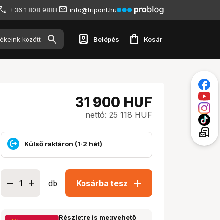
+36 1 808 9888
info@tripont.hu
account_box
shopping_bag
Belépés
Kosár
31 900
HUF
nettó: 25 118 HUF
local_post_office
Külső raktáron (1-2 hét)
add
db
Kosárba tesz
Részletre is megvehető