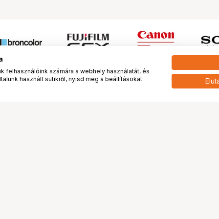
a
 felhasználóink számára a webhely használatát, és
alunk használt sütikről, nyisd meg a beállításokat.
Elut
 meg minket!
További oldalaink
tkozunk
Fotókönyv
 véleménye rólunk
Fotólabor
óterem és Stúdió
Digitalizálás
vények
PhaseOne
tya
Bluechip
tya
Problog