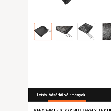
Leírás
Vásárlói vélemények
KH-06-WT / 6' x 6' BUTTERFLY TEXTI