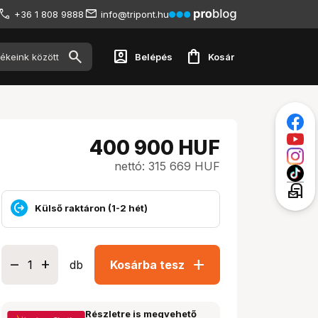
+36 1 808 9888
info@tripont.hu
account_box
shopping_bag
Belépés
Kosár
400 900
HUF
nettó: 315 669 HUF
local_post_office
Külső raktáron (1-2 hét)
add
db
Kosárba tesz
Részletre is megvehető