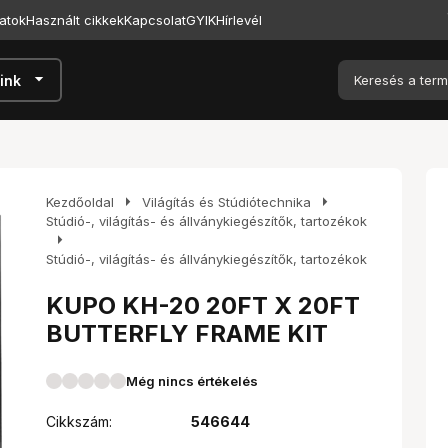
atok
Használt cikkek
Kapcsolat
GYIK
Hírlevél
arrow_drop_down
ink
arrow_right
arrow_right
Kezdőoldal
Világítás és Stúdiótechnika
Stúdió-, világítás- és állványkiegészítők, tartozékok
arrow_right
Stúdió-, világítás- és állványkiegészítők, tartozékok
KUPO KH-20 20FT X 20FT
BUTTERFLY FRAME KIT
Még nincs értékelés
Cikkszám:
546644