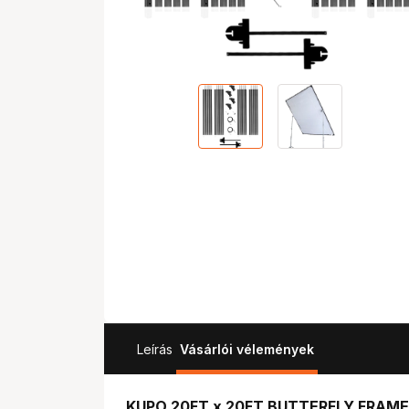
Leírás
Vásárlói vélemények
KUPO 20FT x 20FT BUTTERFLY FRAME