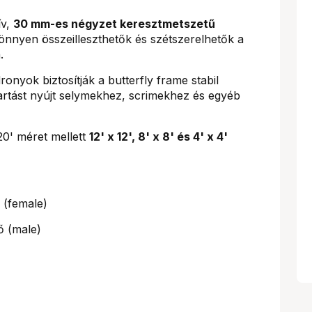
ív,
30 mm-es négyzet keresztmetszetű
nnyen összeilleszthetők és szétszerelhetők a
.
ronyok biztosítják a butterfly frame stabil
tartást nyújt selymekhez, scrimekhez és egyéb
20' méret mellett
12' x 12', 8' x 8' és 4' x 4'
 (female)
ő (male)