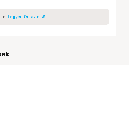
lte.
Legyen Ön az első!
kek