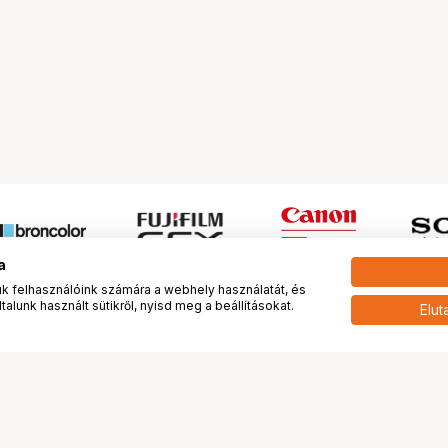
a
 felhasználóink számára a webhely használatát, és
alunk használt sütikről, nyisd meg a beállításokat.
Elut
 meg minket!
További oldalaink
tkozunk
Fotókönyv