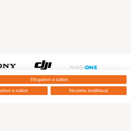
Elfogadom a sütiket
Ugrás az oldal tetejére
asítom a sütiket
Részletes beállítások
Tripont Szaküzlet
1131 Budapest, Keszkenő utca 22.