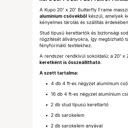
A Kupo 20' x 20' Butterfly Frame massz
alumínium csövekből
készül, amelyek kö
kényelmes tárolás és szállítás érdekében
Stud típusú kerettartók és biztonsági sod
rögzítését állványokra, így megbízható 
fényformáló textilekhez.
A rendszer rendkívül sokoldalú: a 20' x 
keretként is összeállítható
.
A szett tartalma:
4 db 4 ft-es négyzet alumínium cső
16 db 4 ft-es négyzet alumínium cs
2 db stud típusú kerettartó
2 db sarokelem
2 db sarokelem anyával