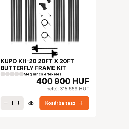
KUPO KH-20 20FT X 20FT
BUTTERFLY FRAME KIT
Még nincs értékelés
400 900
HUF
nettó: 315 669 HUF
add
db
Kosárba tesz