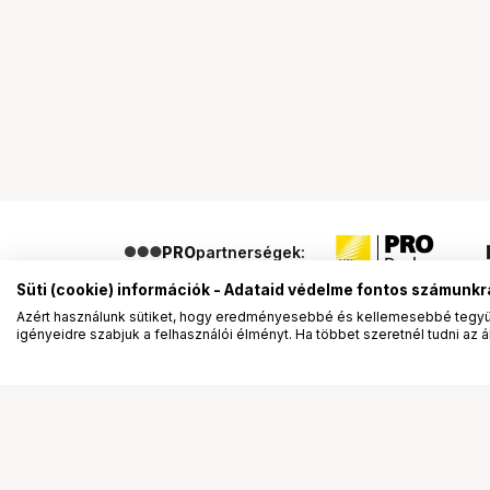
PRO
partnerségek:
Süti (cookie) információk - Adataid védelme fontos számunkr
Azért használunk sütiket, hogy eredményesebbé és kellemesebbé tegyük
igényeidre szabjuk a felhasználói élményt. Ha többet szeretnél tudni az ált
Segítség a vásárláshoz
Ismerj
Fizetési lehetőségek
Bemuta