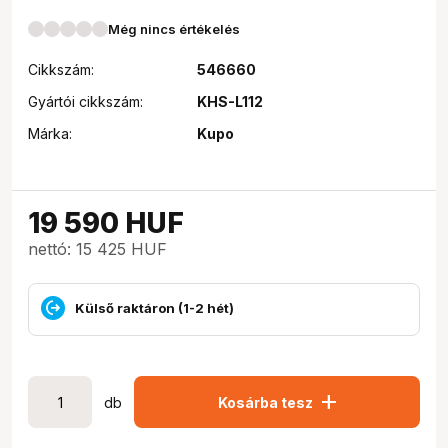
Még nincs értékelés
Cikkszám:
546660
Gyártói cikkszám:
KHS-L112
Márka:
Kupo
19 590
HUF
nettó: 15 425 HUF
Külső raktáron (1-2 hét)
add
db
Kosárba tesz