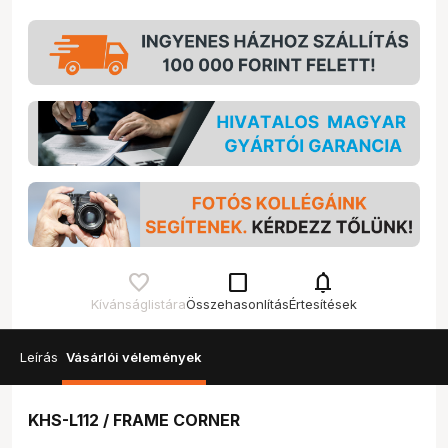
check_box_outline_blank
notifications
Kívánságlistára
Összehasonlítás
Értesítések
Leírás
Vásárlói vélemények
KHS-L112 / FRAME CORNER