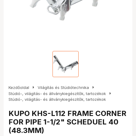
arrow_right
arrow_right
Kezdőoldal
Világítás és Stúdiótechnika
arrow_right
Stúdió-, világítás- és állványkiegészítők, tartozékok
Stúdió-, világítás- és állványkiegészítők, tartozékok
KUPO KHS-L112 FRAME CORNER
FOR PIPE 1-1/2" SCHEDUEL 40
(48.3MM)