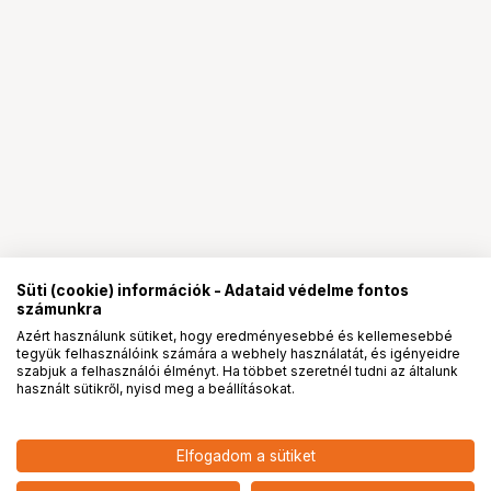
Süti (cookie) információk - Adataid védelme fontos
számunkra
Azért használunk sütiket, hogy eredményesebbé és kellemesebbé
tegyük felhasználóink számára a webhely használatát, és igényeidre
PRO
partnerségek
szabjuk a felhasználói élményt. Ha többet szeretnél tudni az általunk
használt sütikről, nyisd meg a beállításokat.
19 590
HUF
Elfogadom a sütiket
KUPO KHS-L112 FRAME CORNER
nettó: 15 425 HUF
FOR PIPE 1-1/2" SCHEDUEL 40