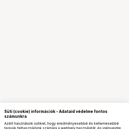
Süti (cookie) információk - Adataid védelme fontos
számunkra
Azért használunk sütiket, hogy eredményesebbé és kellemesebbé
tegyük felhasználóink számára a webhely használatát, és igényeidre