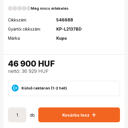
Még nincs értékelés
Cikkszám:
546688
Gyártói cikkszám:
KP-L2137BD
Márka:
Kupo
46 900
HUF
nettó: 36 929 HUF
Külső raktáron (1-2 hét)
add
db
Kosárba tesz