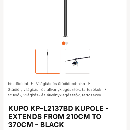
arrow_right
arrow_right
Kezdőoldal
Világítás és Stúdiótechnika
arrow_right
Stúdió-, világítás- és állványkiegészítők, tartozékok
Stúdió-, világítás- és állványkiegészítők, tartozékok
KUPO KP-L2137BD KUPOLE -
EXTENDS FROM 210CM TO
370CM - BLACK