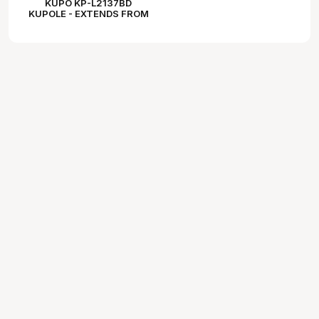
KUPO KP-L2137BD
KUPOLE - EXTENDS FROM
210CM TO 370CM - BLACK