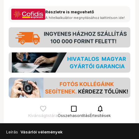
Részletre is megvehető
A hitelkalkulátor megnyitásához kattintson ide!
check_box_outline_blank
notifications
Kívánságlistára
Összehasonlítás
Értesítések
Leírás
Vásárlói vélemények