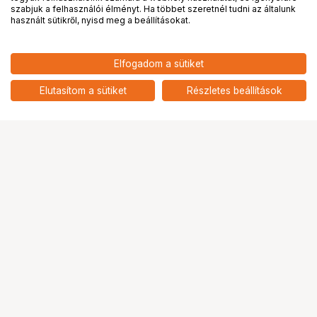
PRO
partnerségek
szabjuk a felhasználói élményt. Ha többet szeretnél tudni az általunk
használt sütikről, nyisd meg a beállításokat.
46 900
HUF
Elfogadom a sütiket
KUPO KP-L2137BD KUPOLE -
nettó: 36 929 HUF
EXTENDS FROM 210CM TO
add
370CM - BLACK
Elutasítom a sütiket
Részletes beállítások
Ugrás az oldal tetejére
Segítség a vásárláshoz
Fizetési lehetőségek
Szállítással kapcsolatos részletek
Reklamáció és termékvisszaküldés
Fogyasztói elállás
Adattörlő kódok