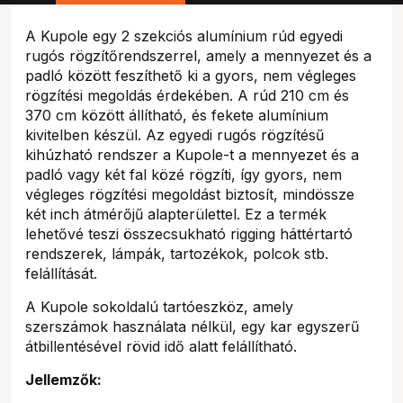
A Kupole egy 2 szekciós alumínium rúd egyedi
rugós rögzítőrendszerrel, amely a mennyezet és a
padló között feszíthető ki a gyors, nem végleges
rögzítési megoldás érdekében. A rúd 210 cm és
370 cm között állítható, és fekete alumínium
kivitelben készül. Az egyedi rugós rögzítésű
kihúzható rendszer a Kupole-t a mennyezet és a
padló vagy két fal közé rögzíti, így gyors, nem
végleges rögzítési megoldást biztosít, mindössze
két inch átmérőjű alapterülettel. Ez a termék
lehetővé teszi összecsukható rigging háttértartó
rendszerek, lámpák, tartozékok, polcok stb.
felállítását.
A Kupole sokoldalú tartóeszköz, amely
szerszámok használata nélkül, egy kar egyszerű
átbillentésével rövid idő alatt felállítható.
Jellemzők: