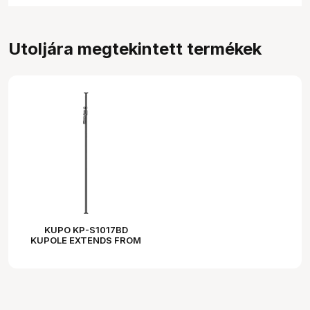
Utoljára megtekintett termékek
KUPO KP-S1017BD
KUPOLE EXTENDS FROM
100CM(39.40") TO
170CM(66.90") - BLACK