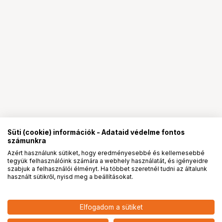
Süti (cookie) információk - Adataid védelme fontos
számunkra
Azért használunk sütiket, hogy eredményesebbé és kellemesebbé
tegyük felhasználóink számára a webhely használatát, és igényeidre
PRO
partnerségek
szabjuk a felhasználói élményt. Ha többet szeretnél tudni az általunk
használt sütikről, nyisd meg a beállításokat.
Elfogadom a sütiket
KUPO KP-S1017BD KUPOLE
34 900
HUF
EXTENDS FROM 100CM(39.40") TO