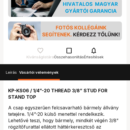
check_box_outline_blank
notifications
Kívánságlistára
Összehasonlítás
Értesítések
Leírás
Vásárlói vélemények
KP-KS06 / 1/4”-20 THREAD 3/8” STUD FOR
STAND TOP
A csap egyszerűen felcsavarható bármely állvány
tetejére. 1/4”-20 külső menettel rendelkezik.
Lehetővé teszi, hogy bármely, mindkét végén 3/8”
rögzítőfurattal ellátott háttérkeresztcső az