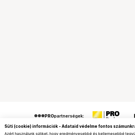
PRO
partnerségek:
Süti (cookie) információk - Adataid védelme fontos számunkr
Azért használunk sütiket, hogy eredményesebbé és kellemesebbé tegyük