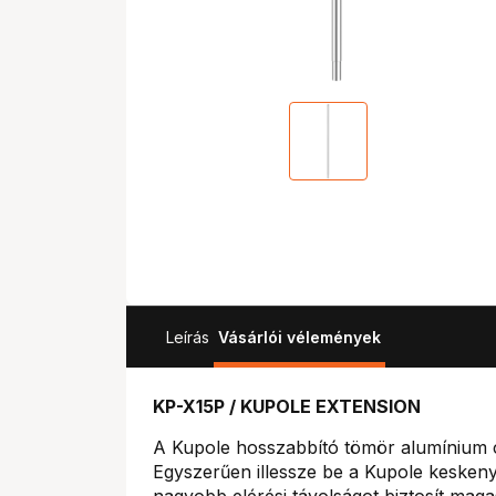
Leírás
Vásárlói vélemények
KP-X15P / KUPOLE EXTENSION
A Kupole hosszabbító tömör alumínium cs
Egyszerűen illessze be a Kupole keskeny
nagyobb elérési távolságot biztosít mag