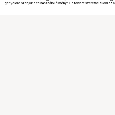
igényeidre szabjuk a felhasználói élményt. Ha többet szeretnél tudni az ált
Segítség a vásárláshoz
Ismerj
Fizetési lehetőségek
Bemuta
Szállítással kapcsolatos részletek
Vevőink
Reklamáció és termékvisszaküldés
Bemutat
Fogyasztói elállás
Rendez
Adattörlő kódok
Diákkár
Cofidis Express áruhitel
VIP kár
Lízing lehetőségek
Talent 
Ajándékutalvány
Állásaj
Gyakran Ismételt Kérdések