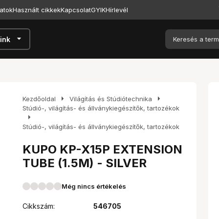
atok
Használt cikkek
Kapcsolat
GYIK
Hírlevél
arrow_drop_down
ink
arrow_right
arrow_right
Kezdőoldal
Világítás és Stúdiótechnika
Stúdió-, világítás- és állványkiegészítők, tartozékok
arrow_right
Stúdió-, világítás- és állványkiegészítők, tartozékok
KUPO KP-X15P EXTENSION
TUBE (1.5M) - SILVER
Még nincs értékelés
Cikkszám:
546705