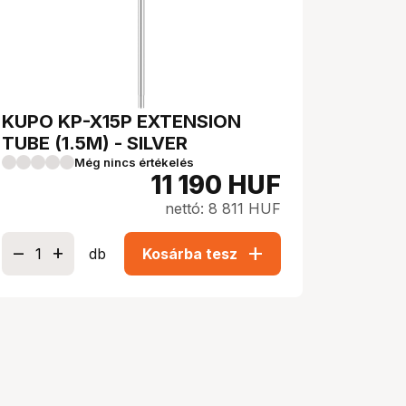
KUPO KP-X15P EXTENSION
TUBE (1.5M) - SILVER
Még nincs értékelés
11 190
HUF
nettó: 8 811 HUF
add
db
Kosárba tesz