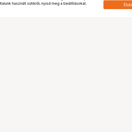
alunk használt sütikről, nyisd meg a beállításokat.
Elut
 meg minket!
További oldalaink
tkozunk
Fotókönyv
 véleménye rólunk
Fotólabor
óterem és Stúdió
Digitalizálás
vények
PhaseOne
tya
Bluechip
tya
Problog
Program
Márkáink
ánlatok
Pályázatok