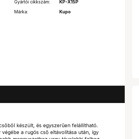
Gyártói cikkszám:
KP-X15P
Márka:
Kupo
őből készült, és egyszerűen felállítható.
 végébe a rugós cső eltávolítása után, így
asabb mennyezethez vagy távolabbi falhoz.