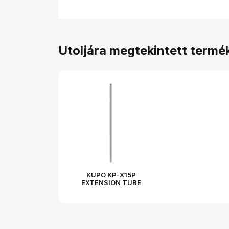
Utoljára megtekintett termé
KUPO KP-X15P
EXTENSION TUBE
(1.5M) - SILVER