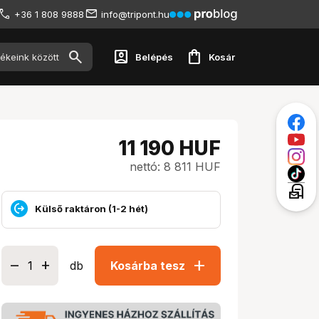
+36 1 808 9888
info@tripont.hu
account_box
shopping_bag
Belépés
Kosár
11 190
HUF
nettó: 8 811 HUF
local_post_office
Külső raktáron (1-2 hét)
add
db
Kosárba tesz