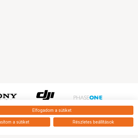
Elfogadom a sütiket
Ugrás az oldal tetejére
asítom a sütiket
Részletes beállítások