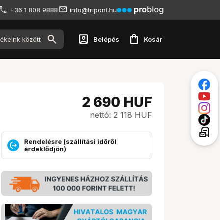
+36 1 808 9888
info@tripont.hu
account_box
shopping_bag
Belépés
Kosár
2 690
HUF
nettó: 2 118 HUF
local_post_office
Rendelésre (szállítási időről
érdeklődjön)