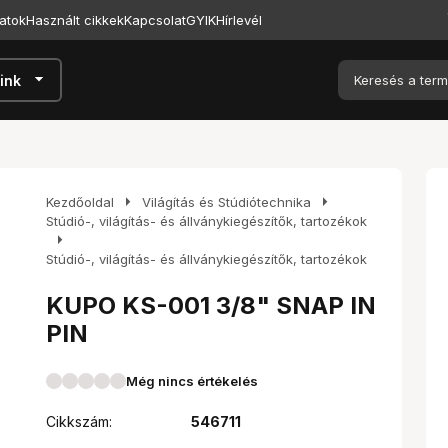
atok
Használt cikkek
Kapcsolat
GYIK
Hírlevél
arrow_drop_down
ink
arrow_right
arrow_right
Kezdőoldal
Világítás és Stúdiótechnika
Stúdió-, világítás- és állványkiegészítők, tartozékok
arrow_right
Stúdió-, világítás- és állványkiegészítők, tartozékok
KUPO KS-001 3/8" SNAP IN
PIN
Még nincs értékelés
Cikkszám:
546711