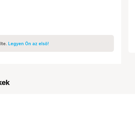
lte.
Legyen Ön az első!
kek