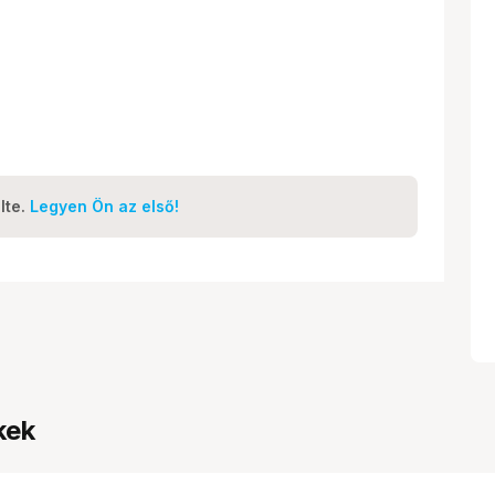
lte.
Legyen Ön az első!
kek