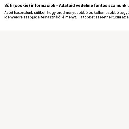
Süti (cookie) információk - Adataid védelme fontos számunkr
Azért használunk sütiket, hogy eredményesebbé és kellemesebbé tegyük
igényeidre szabjuk a felhasználói élményt. Ha többet szeretnél tudni az ált
Segítség a vásárláshoz
Ismerj
Fizetési lehetőségek
Bemuta
Szállítással kapcsolatos részletek
Vevőink
Reklamáció és termékvisszaküldés
Bemutat
Fogyasztói elállás
Rendez
Adattörlő kódok
Diákkár
Cofidis Express áruhitel
VIP kár
Lízing lehetőségek
Talent 
Ajándékutalvány
Állásaj
Gyakran Ismételt Kérdések