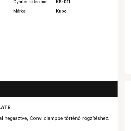
Gyártói cikkszám:
KS-011
Márka:
Kupo
LATE
al hegesztve, Convi clampbe történő rögzítéshez.