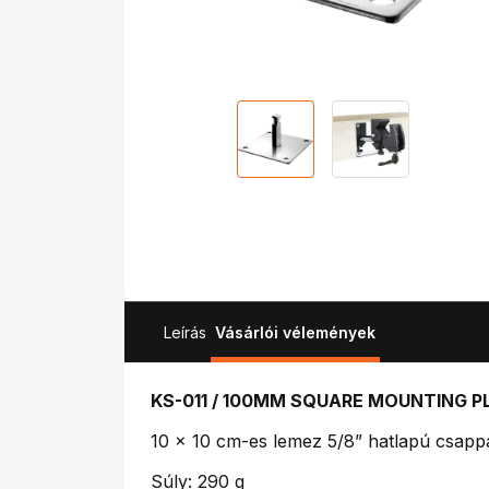
Leírás
Vásárlói vélemények
KS-011 / 100MM SQUARE MOUNTING P
10 x 10 cm-es lemez 5/8” hatlapú csapp
Súly: 290 g