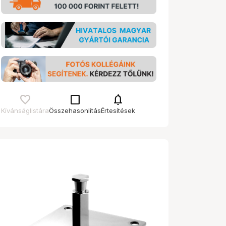
check_box_outline_blank
notifications
Kívánságlistára
Összehasonlítás
Értesítések