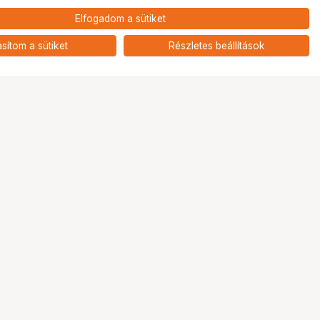
Elfogadom a sütiket
Ugrás az oldal tetejére
asítom a sütiket
Részletes beállítások
Tripont Szaküzlet
1131 Budapest, Keszkenő utca 22.
navigation
Útvonaltervezés
phone
+36 1 808 9888
mail
info@tripont.hu
Nyitva tartás:
Hétfő - Péntek: 10:00 - 18:00
Szombat - Vasárnap: Zárva