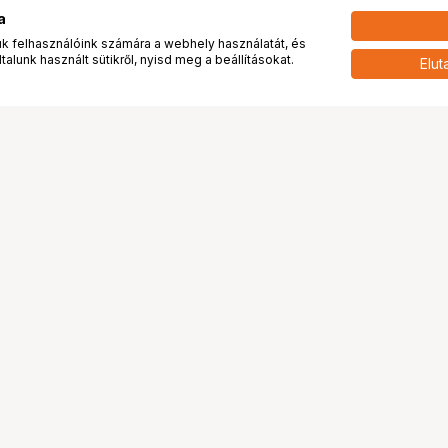
a
 felhasználóink számára a webhely használatát, és
alunk használt sütikről, nyisd meg a beállításokat.
Elut
 meg minket!
További oldalaink
tkozunk
Fotókönyv
 véleménye rólunk
Fotólabor
óterem és Stúdió
Digitalizálás
vények
PhaseOne
tya
Bluechip
tya
Problog
Program
Márkáink
ánlatok
Pályázatok