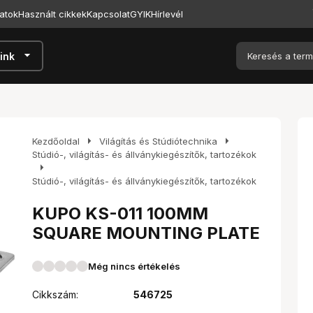
atok
Használt cikkek
Kapcsolat
GYIK
Hírlevél
arrow_drop_down
ink
arrow_right
arrow_right
Kezdőoldal
Világítás és Stúdiótechnika
Stúdió-, világítás- és állványkiegészítők, tartozékok
arrow_right
Stúdió-, világítás- és állványkiegészítők, tartozékok
KUPO KS-011 100MM
SQUARE MOUNTING PLATE
Még nincs értékelés
Cikkszám:
546725