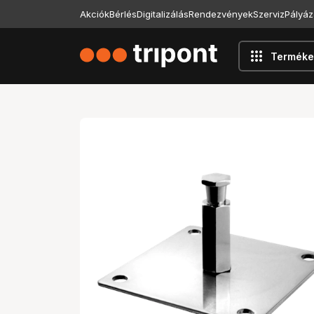
Akciók
Bérlés
Digitalizálás
Rendezvények
Szerviz
Pályáz
apps
Terméke