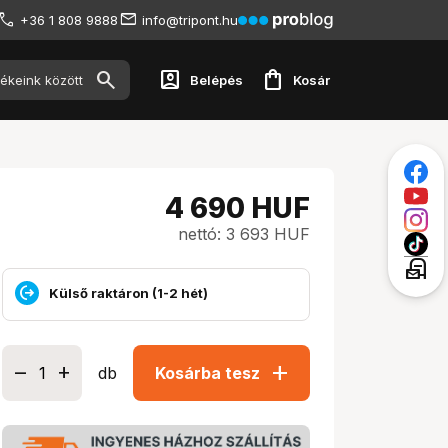
+36 1 808 9888
info@tripont.hu
account_box
shopping_bag
Belépés
Kosár
4 690
HUF
nettó: 3 693 HUF
local_post_office
Külső raktáron (1-2 hét)
add
db
Kosárba tesz