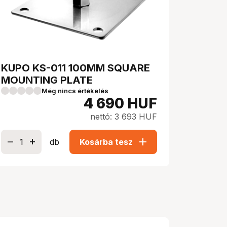
KUPO KS-011 100MM SQUARE
MOUNTING PLATE
Még nincs értékelés
4 690
HUF
nettó: 3 693 HUF
add
db
Kosárba tesz