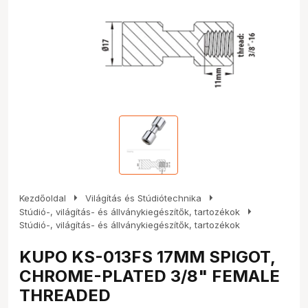
arrow_right
arrow_right
Kezdőoldal
Világítás és Stúdiótechnika
arrow_right
Stúdió-, világítás- és állványkiegészítők, tartozékok
Stúdió-, világítás- és állványkiegészítők, tartozékok
KUPO KS-013FS 17MM SPIGOT,
CHROME-PLATED 3/8" FEMALE
THREADED