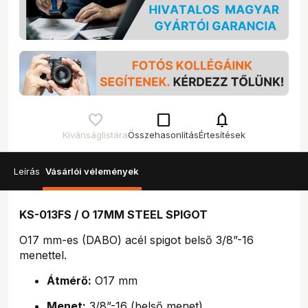
check_box_outline_blank
notifications
Kívánságlistára
Összehasonlítás
Értesítések
Leírás
Vásárlói vélemények
KS-013FS / O 17MM STEEL SPIGOT
O17 mm-es (DABO) acél spigot belső 3/8”-16
menettel.
Átmérő:
O17 mm
Menet:
3/8”-16 (belső menet)