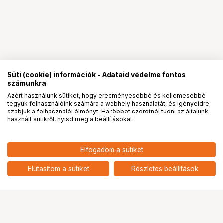
Süti (cookie) információk - Adataid védelme fontos
számunkra
Azért használunk sütiket, hogy eredményesebbé és kellemesebbé
tegyük felhasználóink számára a webhely használatát, és igényeidre
PRO
partnerségek
szabjuk a felhasználói élményt. Ha többet szeretnél tudni az általunk
használt sütikről, nyisd meg a beállításokat.
Elfogadom a sütiket
KUPO KS-013FS 17MM SPIGOT,
1 690
HUF
CHROME-PLATED 3/8" FEMALE
Elutasítom a sütiket
Részletes beállítások
nettó: 1 331 HUF
THREADED
Ugrás az oldal tetejére