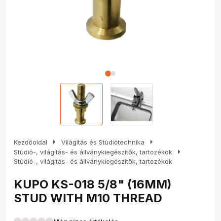
arrow_right
arrow_right
Kezdőoldal
Világítás és Stúdiótechnika
arrow_right
Stúdió-, világítás- és állványkiegészítők, tartozékok
Stúdió-, világítás- és állványkiegészítők, tartozékok
KUPO KS-018 5/8" (16MM)
STUD WITH M10 THREAD