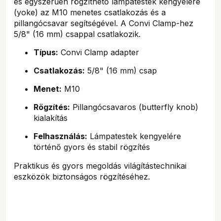
és egyszerűen rögzíthető lámpatestek kengyelére
(yoke) az M10 menetes csatlakozás és a
pillangócsavar segítségével. A Convi Clamp-hez
5/8" (16 mm) csappal csatlakozik.
Típus:
Convi Clamp adapter
Csatlakozás:
5/8" (16 mm) csap
Menet:
M10
Rögzítés:
Pillangócsavaros (butterfly knob)
kialakítás
Felhasználás:
Lámpatestek kengyelére
történő gyors és stabil rögzítés
Praktikus és gyors megoldás világítástechnikai
eszközök biztonságos rögzítéséhez.