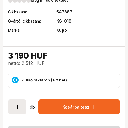
Még nincs értékelés
Cikkszám:
547387
Gyártói cikkszám:
KS-018
Márka:
Kupo
3 190
HUF
nettó: 2 512 HUF
Külső raktáron (1-2 hét)
add
db
Kosárba tesz