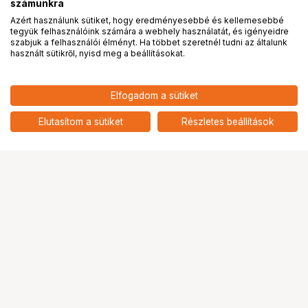
számunkra
Azért használunk sütiket, hogy eredményesebbé és kellemesebbé
tegyük felhasználóink számára a webhely használatát, és igényeidre
PRO
partnerségek
szabjuk a felhasználói élményt. Ha többet szeretnél tudni az általunk
használt sütikről, nyisd meg a beállításokat.
3 190
HUF
Elfogadom a sütiket
nettó: 2 512 HUF
KUPO KS-018 5/8" (16MM) STUD
WITH M10 THREAD
add
Elutasítom a sütiket
Részletes beállítások
Ugrás az oldal tetejére
Segítség a vásárláshoz
Fizetési lehetőségek
Szállítással kapcsolatos részletek
Reklamáció és termékvisszaküldés
Fogyasztói elállás