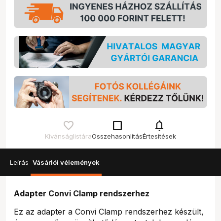
check_box_outline_blank
notifications
Kívánságlistára
Összehasonlítás
Értesítések
Leírás
Vásárlói vélemények
Adapter Convi Clamp rendszerhez
Ez az adapter a Convi Clamp rendszerhez készült,