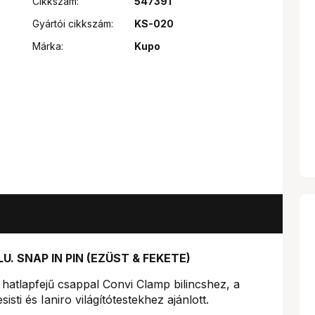
Cikkszám:
547391
Gyártói cikkszám:
KS-020
Márka:
Kupo
U. SNAP IN PIN (EZÜST & FEKETE)
atlapfejű csappal Convi Clamp bilincshez, a
sisti és Ianiro világítótestekhez ajánlott.