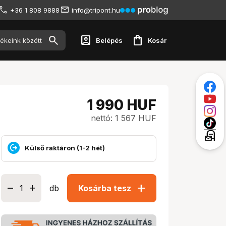
+36 1 808 9888
info@tripont.hu
account_box
shopping_bag
Belépés
Kosár
1 990
HUF
nettó: 1 567 HUF
local_post_office
Külső raktáron (1-2 hét)
add
db
Kosárba tesz