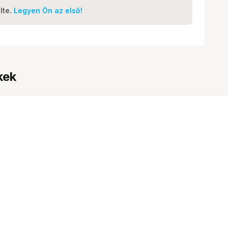
lte.
Legyen Ön az első!
kek