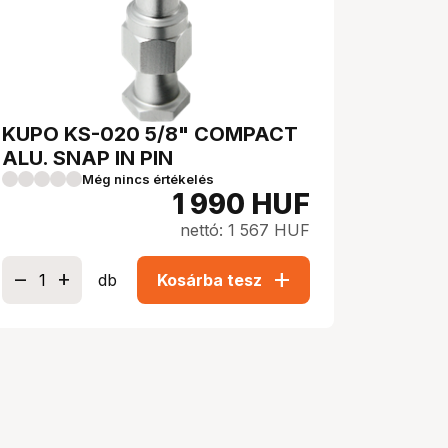
KUPO KS-020 5/8" COMPACT
ALU. SNAP IN PIN
Még nincs értékelés
1 990
HUF
nettó: 1 567 HUF
add
db
Kosárba tesz