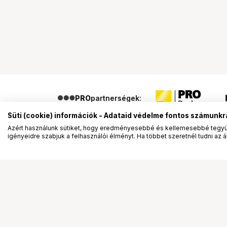
PRO
partnerségek:
Süti (cookie) információk - Adataid védelme fontos számunkr
Azért használunk sütiket, hogy eredményesebbé és kellemesebbé tegyük
igényeidre szabjuk a felhasználói élményt. Ha többet szeretnél tudni az ált
Segítség a vásárláshoz
Ismerj
Fizetési lehetőségek
Bemuta
Szállítással kapcsolatos részletek
Vevőink