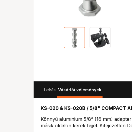
Leírás
Vásárlói vélemények
KS-020 & KS-020B / 5/8" COMPACT AL
Könnyű alumínium 5/8” (16 mm) adapter h
másik oldalon kerek fejjel. Kifejezetten De