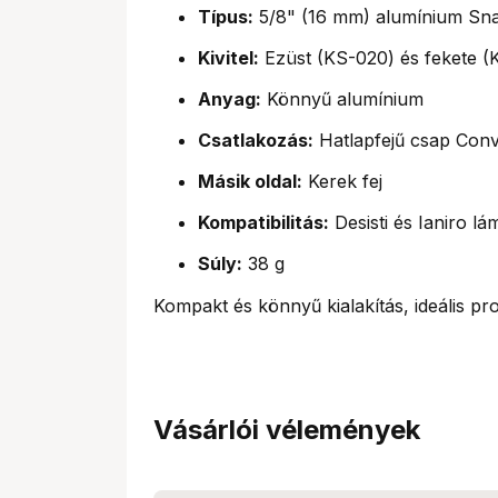
Típus:
5/8" (16 mm) alumínium Sna
Kivitel:
Ezüst (KS-020) és fekete 
Anyag:
Könnyű alumínium
Csatlakozás:
Hatlapfejű csap Con
Másik oldal:
Kerek fej
Kompatibilitás:
Desisti és Ianiro lá
Súly:
38 g
Kompakt és könnyű kialakítás, ideális pro
Vásárlói vélemények