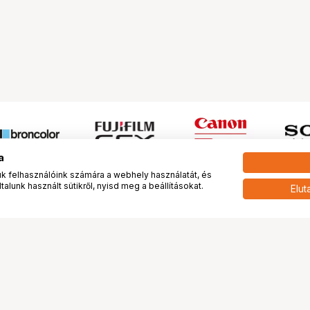
a
 felhasználóink számára a webhely használatát, és
alunk használt sütikről, nyisd meg a beállításokat.
Elut
 meg minket!
További oldalaink
tkozunk
Fotókönyv
 véleménye rólunk
Fotólabor