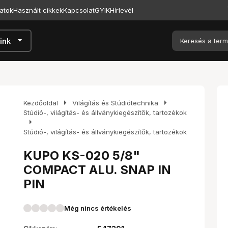
atok
Használt cikkek
Kapcsolat
GYIK
Hírlevél
arrow_drop_down
ink
arrow_right
arrow_right
Kezdőoldal
Világítás és Stúdiótechnika
Stúdió-, világítás- és állványkiegészítők, tartozékok
arrow_right
Stúdió-, világítás- és állványkiegészítők, tartozékok
KUPO KS-020 5/8"
COMPACT ALU. SNAP IN
PIN
Még nincs értékelés