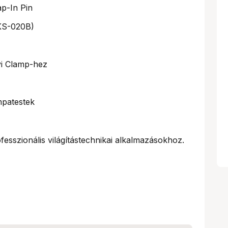
p-In Pin
(KS-020B)
vi Clamp-hez
mpatestek
fesszionális világítástechnikai alkalmazásokhoz.