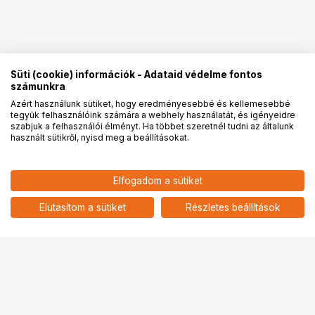
Süti (cookie) információk - Adataid védelme fontos
számunkra
Azért használunk sütiket, hogy eredményesebbé és kellemesebbé
tegyük felhasználóink számára a webhely használatát, és igényeidre
PRO
partnerségek
szabjuk a felhasználói élményt. Ha többet szeretnél tudni az általunk
használt sütikről, nyisd meg a beállításokat.
2 490
HUF
Elfogadom a sütiket
nettó: 1 961 HUF
KUPO KS-020B COMPACT
ALUMINUM SNAP IN PIN
add
Elutasítom a sütiket
Részletes beállítások
Ugrás az oldal tetejére
Segítség a vásárláshoz