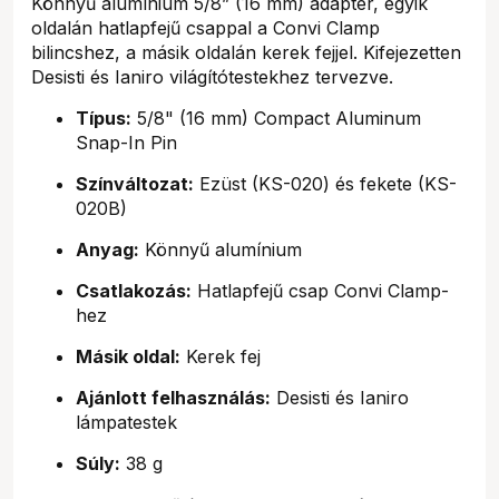
Könnyű alumínium 5/8” (16 mm) adapter, egyik
oldalán hatlapfejű csappal a Convi Clamp
bilincshez, a másik oldalán kerek fejjel. Kifejezetten
Desisti és Ianiro világítótestekhez tervezve.
Típus:
5/8" (16 mm) Compact Aluminum
Snap-In Pin
Színváltozat:
Ezüst (KS-020) és fekete (KS-
020B)
Anyag:
Könnyű alumínium
Csatlakozás:
Hatlapfejű csap Convi Clamp-
hez
Másik oldal:
Kerek fej
Ajánlott felhasználás:
Desisti és Ianiro
lámpatestek
Súly:
38 g