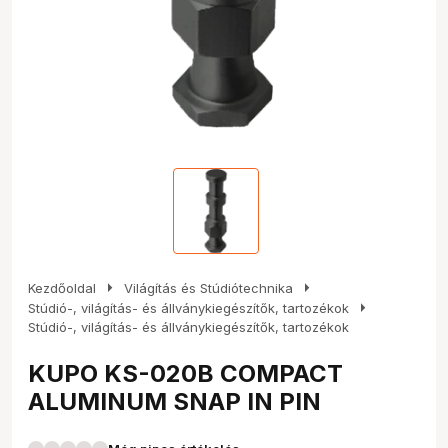
arrow_right
arrow_right
Kezdőoldal
Világítás és Stúdiótechnika
arrow_right
Stúdió-, világítás- és állványkiegészítők, tartozékok
Stúdió-, világítás- és állványkiegészítők, tartozékok
KUPO KS-020B COMPACT
ALUMINUM SNAP IN PIN