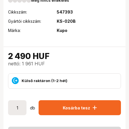
Még nincs értékelés
Cikkszám:
547393
Gyártói cikkszám:
KS-020B
Márka:
Kupo
2 490
HUF
nettó: 1 961 HUF
Külső raktáron (1-2 hét)
add
db
Kosárba tesz