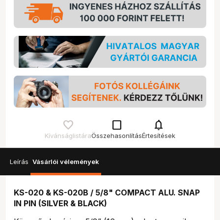
check_box_outline_blank
notifications
Kívánságlistára
Összehasonlítás
Értesítések
Leírás
Vásárlói vélemények
KS-020 & KS-020B / 5/8" COMPACT ALU. SNAP
IN PIN (SILVER & BLACK)