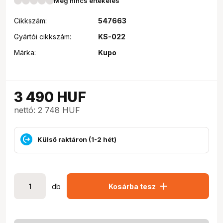
Még nincs értékelés
Cikkszám:
547663
Gyártói cikkszám:
KS-022
Márka:
Kupo
3 490
HUF
nettó: 2 748 HUF
Külső raktáron (1-2 hét)
add
db
Kosárba tesz