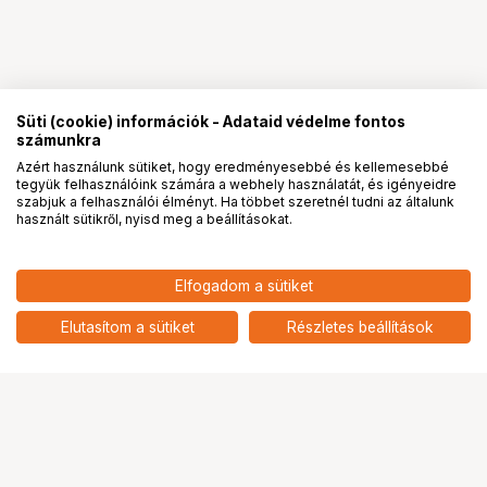
Süti (cookie) információk - Adataid védelme fontos
számunkra
Azért használunk sütiket, hogy eredményesebbé és kellemesebbé
tegyük felhasználóink számára a webhely használatát, és igényeidre
PRO
partnerségek
szabjuk a felhasználói élményt. Ha többet szeretnél tudni az általunk
használt sütikről, nyisd meg a beállításokat.
3 490
HUF
Elfogadom a sütiket
nettó: 2 748 HUF
KUPO KS-022 BABY 5IN GRIP
ARM PIN
add
Elutasítom a sütiket
Részletes beállítások
Ugrás az oldal tetejére
Segítség a vásárláshoz