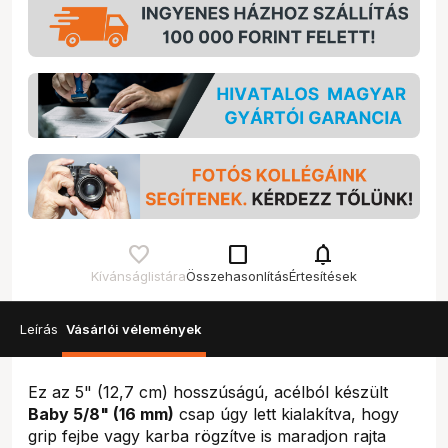
check_box_outline_blank
notifications
Kívánságlistára
Összehasonlítás
Értesítések
Leírás
Vásárlói vélemények
Ez az 5" (12,7 cm) hosszúságú, acélból készült
Baby 5/8" (16 mm)
csap úgy lett kialakítva, hogy
grip fejbe vagy karba rögzítve is maradjon rajta