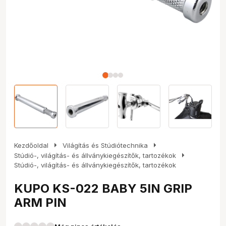
arrow_right
arrow_right
Kezdőoldal
Világítás és Stúdiótechnika
arrow_right
Stúdió-, világítás- és állványkiegészítők, tartozékok
Stúdió-, világítás- és állványkiegészítők, tartozékok
KUPO KS-022 BABY 5IN GRIP
ARM PIN