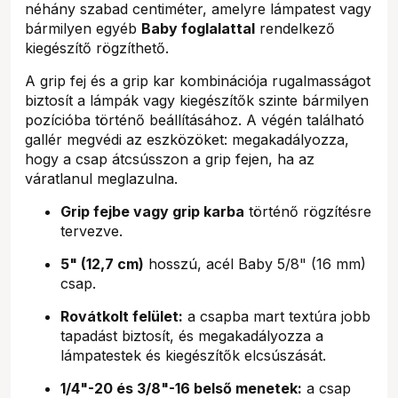
néhány szabad centiméter, amelyre lámpatest vagy
bármilyen egyéb
Baby foglalattal
rendelkező
kiegészítő rögzíthető.
A grip fej és a grip kar kombinációja rugalmasságot
biztosít a lámpák vagy kiegészítők szinte bármilyen
pozícióba történő beállításához. A végén található
gallér megvédi az eszközöket: megakadályozza,
hogy a csap átcsússzon a grip fejen, ha az
váratlanul meglazulna.
Grip fejbe vagy grip karba
történő rögzítésre
tervezve.
5" (12,7 cm)
hosszú, acél Baby 5/8" (16 mm)
csap.
Rovátkolt felület:
a csapba mart textúra jobb
tapadást biztosít, és megakadályozza a
lámpatestek és kiegészítők elcsúszását.
1/4"-20 és 3/8"-16 belső menetek:
a csap