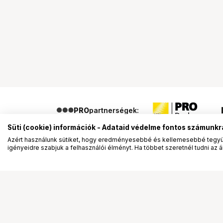
PRO
partnerségek:
Süti (cookie) információk - Adataid védelme fontos számunkr
Azért használunk sütiket, hogy eredményesebbé és kellemesebbé tegyük
igényeidre szabjuk a felhasználói élményt. Ha többet szeretnél tudni az ált
Segítség a vásárláshoz
Ismerj
Fizetési lehetőségek
Bemuta
Szállítással kapcsolatos részletek
Vevőink