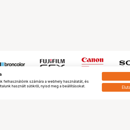
a
 felhasználóink számára a webhely használatát, és
alunk használt sütikről, nyisd meg a beállításokat.
Elut
 meg minket!
További oldalaink
tkozunk
Fotókönyv
 véleménye rólunk
Fotólabor