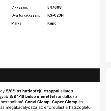
Cikkszám:
547668
Gyártói cikkszám:
KS-023H
Márka:
Kupo
gy
5/8"-os hatlapfejű csappal
ellátott
egyéb
3/8"-16 belső menettel
rendelkező
n használható
Convi Clamp
,
Super Clamp
és
ítás megakadályozza az elfordulást a hatszögletű