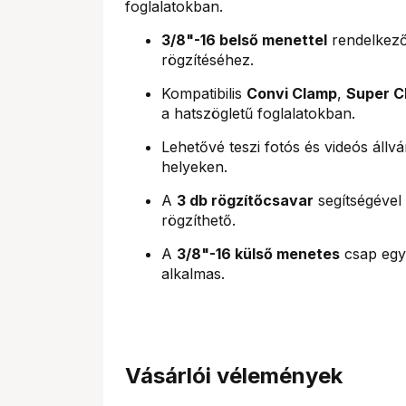
foglalatokban.
3/8"-16 belső menettel
rendelkező
rögzítéséhez.
Kompatibilis
Convi Clamp
,
Super C
a hatszögletű foglalatokban.
Lehetővé teszi fotós és videós áll
helyeken.
A
3 db rögzítőcsavar
segítségével 
rögzíthető.
A
3/8"-16 külső menetes
csap egyé
alkalmas.
Vásárlói vélemények