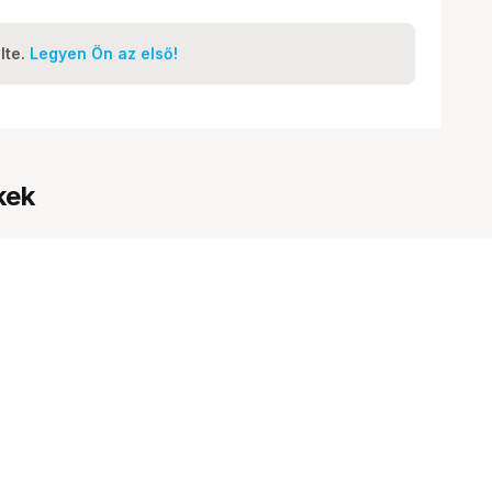
lte.
Legyen Ön az első!
kek