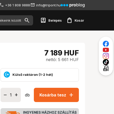
+36 1 808 9888
info@tripont.hu
account_box
shopping_bag
Belépés
Kosár
7 189
HUF
nettó: 5 661 HUF
local_post_office
Külső raktáron (1-2 hét)
add
db
Kosárba tesz