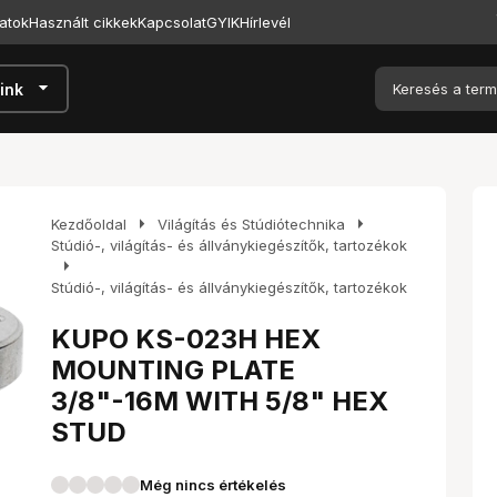
atok
Használt cikkek
Kapcsolat
GYIK
Hírlevél
arrow_drop_down
ink
arrow_right
arrow_right
Kezdőoldal
Világítás és Stúdiótechnika
Stúdió-, világítás- és állványkiegészítők, tartozékok
arrow_right
Stúdió-, világítás- és állványkiegészítők, tartozékok
KUPO KS-023H HEX
MOUNTING PLATE
3/8"-16M WITH 5/8" HEX
STUD
Még nincs értékelés