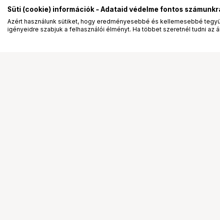
Süti (cookie) információk - Adataid védelme fontos számunkr
Azért használunk sütiket, hogy eredményesebbé és kellemesebbé tegyük
igényeidre szabjuk a felhasználói élményt. Ha többet szeretnél tudni az ált
Segítség a vásárláshoz
Ismerj
Fizetési lehetőségek
Bemuta
Szállítással kapcsolatos részletek
Vevőink
Reklamáció és termékvisszaküldés
Bemutat
Fogyasztói elállás
Rendez
Adattörlő kódok
Diákkár
Cofidis Express áruhitel
VIP kár
Lízing lehetőségek
Talent 
Ajándékutalvány
Állásaj
Gyakran Ismételt Kérdések