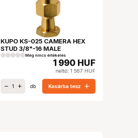
KUPO KS-025 CAMERA HEX
STUD 3/8"-16 MALE
Még nincs értékelés
1 990
HUF
nettó: 1 567 HUF
add
db
Kosárba tesz