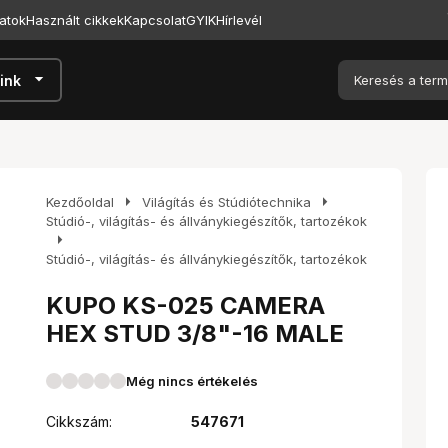
atok
Használt cikkek
Kapcsolat
GYIK
Hírlevél
arrow_drop_down
ink
arrow_right
arrow_right
Kezdőoldal
Világítás és Stúdiótechnika
Stúdió-, világítás- és állványkiegészítők, tartozékok
arrow_right
Stúdió-, világítás- és állványkiegészítők, tartozékok
KUPO KS-025 CAMERA
HEX STUD 3/8"-16 MALE
Még nincs értékelés
Cikkszám:
547671