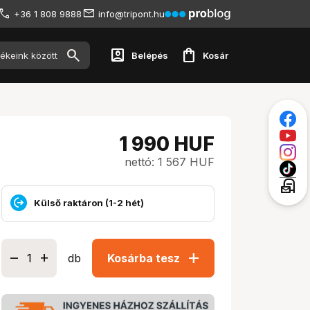
+36 1 808 9888
info@tripont.hu
account_box
shopping_bag
Belépés
Kosár
1 990
HUF
nettó: 1 567 HUF
local_post_office
Külső raktáron (1-2 hét)
add
db
Kosárba tesz