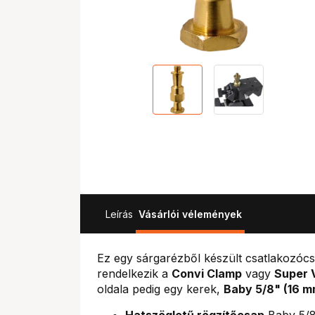
Leírás
Vásárlói vélemények
Ez egy sárgarézből készült csatlakozócs
rendelkezik a
Convi Clamp
vagy
Super 
oldala pedig egy kerek,
Baby 5/8" (16 m
Hatszögletű rögzítőcsap
Baby 5/8