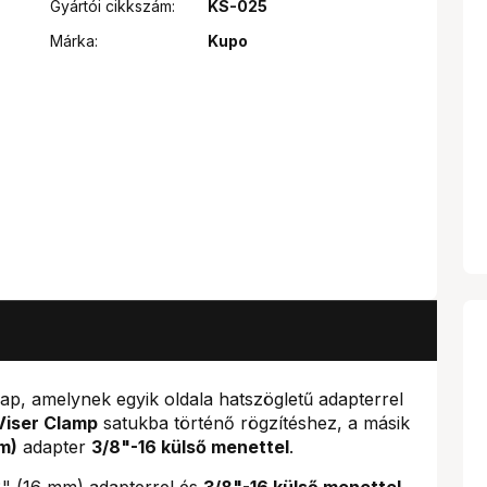
Gyártói cikkszám:
KS-025
Márka:
Kupo
ap, amelynek egyik oldala hatszögletű adapterrel
Viser Clamp
satukba történő rögzítéshez, a másik
m)
adapter
3/8"-16 külső menettel
.
" (16 mm) adapterrel és
3/8"-16 külső menettel
.