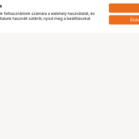
a
 felhasználóink számára a webhely használatát, és
alunk használt sütikről, nyisd meg a beállításokat.
Elut
 meg minket!
További oldalaink
tkozunk
Fotókönyv
 véleménye rólunk
Fotólabor
óterem és Stúdió
Digitalizálás
vények
PhaseOne
tya
Bluechip
tya
Problog
Program
Márkáink
ánlatok
Pályázatok