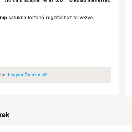
amp
satukba történő rögzítéshez tervezve.
lte.
Legyen Ön az első!
kek