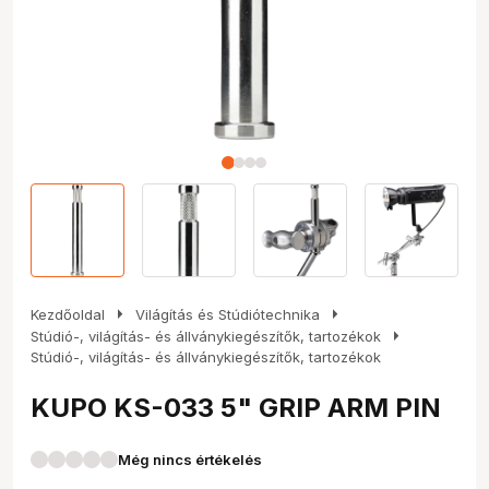
arrow_right
arrow_right
Kezdőoldal
Világítás és Stúdiótechnika
arrow_right
Stúdió-, világítás- és állványkiegészítők, tartozékok
Stúdió-, világítás- és állványkiegészítők, tartozékok
KUPO KS-033 5" GRIP ARM PIN
Még nincs értékelés