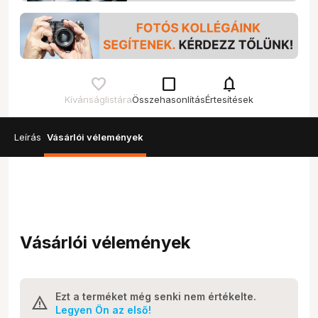
check_box_outline_blank
notifications
Kívánságlistára
Összehasonlítás
Értesítések
Leírás
Vásárlói vélemények
Vásárlói vélemények
Ezt a terméket még senki nem értékelte.
Legyen Ön az első!