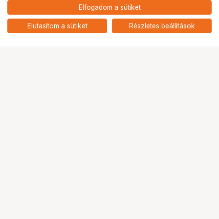
Elfogadom a sütiket
3 291
HUF
KUPO KS-033 5" GRIP ARM PIN
Elutasítom a sütiket
Részletes beállítások
nettó: 2 591 HUF
Ugrás az oldal tetejére
Segítség a vásárláshoz
Fizetési lehetőségek
Szállítással kapcsolatos részletek
Reklamáció és termékvisszaküldés
Fogyasztói elállás
Adattörlő kódok
Cofidis Express áruhitel
Lízing lehetőségek
Ajándékutalvány