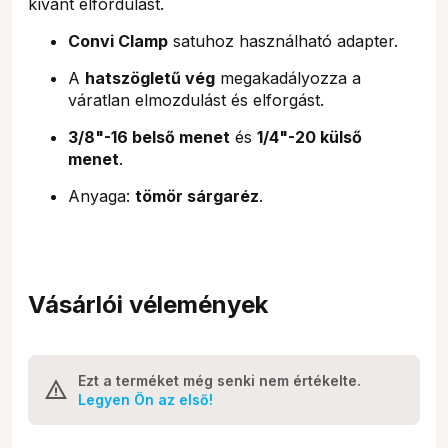
kívánt elfordulást.
Convi Clamp
satuhoz használható adapter.
A
hatszögletű vég
megakadályozza a
váratlan elmozdulást és elforgást.
3/8"-16 belső menet
és
1/4"-20 külső
menet
.
Anyaga:
tömör sárgaréz
.
Vásárlói vélemények
Ezt a terméket még senki nem értékelte.
Legyen Ön az első!