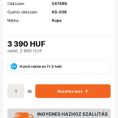
Cikkszám:
547686
Gyártói cikkszám:
KS-038
Márka:
Kupo
3 390
HUF
nettó: 2 669 HUF
Külső raktáron (1-2 hét)
add
db
Kosárba tesz