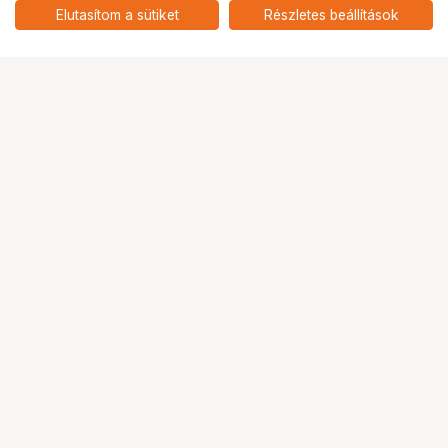
add
Elutasítom a sütiket
Részletes beállítások
Ugrás az oldal tetejére
Segítség a vásárláshoz
Fizetési lehetőségek
Szállítással kapcsolatos részletek
Reklamáció és termékvisszaküldés
Fogyasztói elállás
Adattörlő kódok
Cofidis Express áruhitel
Lízing lehetőségek
Ajándékutalvány
Gyakran Ismételt Kérdések