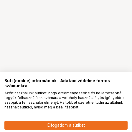
Süti (cookie) információk - Adataid védelme fontos
számunkra
Azért használunk sütiket, hogy eredményesebbé és kellemesebbé
tegyük felhasználóink számára a webhely használatát, és igényeidre
PRO
partnerségek
szabjuk a felhasználói élményt. Ha többet szeretnél tudni az általunk
használt sütikről, nyisd meg a beállításokat.
3 390
HUF
Elfogadom a sütiket
nettó: 2 669 HUF
KUPO KS-038 HEX ADAPTER