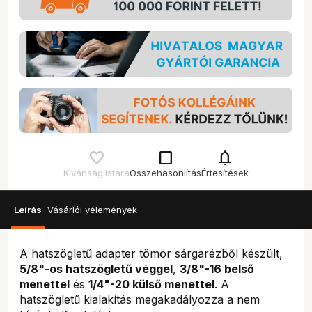
check_box_outline_blank
notifications
Kívánságlistára
Összehasonlítás
Értesítések
Leírás
Vásárlói vélemények
A hatszögletű adapter tömör sárgarézből készült,
5/8"-os hatszögletű véggel
,
3/8"-16 belső
menettel
és
1/4"-20 külső menettel
. A
hatszögletű kialakítás megakadályozza a nem