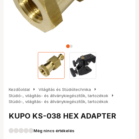
arrow_right
arrow_right
Kezdőoldal
Világítás és Stúdiótechnika
arrow_right
Stúdió-, világítás- és állványkiegészítők, tartozékok
Stúdió-, világítás- és állványkiegészítők, tartozékok
KUPO KS-038 HEX ADAPTER
Még nincs értékelés