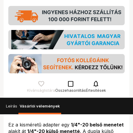
check_box_outline_blank
notifications
Kívánságlistára
Összehasonlítás
Értesítések
Leírás
Vásárlói vélemények
Ez a kisméretű adapter egy
1/4"-20 belső menetet
alakít át
1/4"-20 külső menetté
. A dupla külső