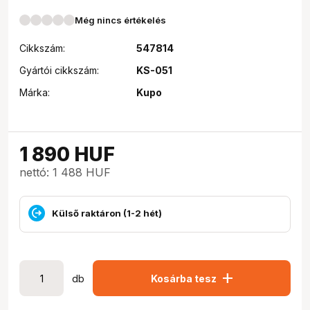
Még nincs értékelés
Cikkszám:
547814
Gyártói cikkszám:
KS-051
Márka:
Kupo
1 890
HUF
nettó: 1 488 HUF
Külső raktáron (1-2 hét)
add
db
Kosárba tesz