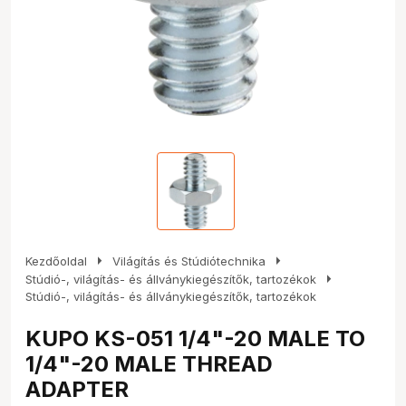
arrow_right
arrow_right
Kezdőoldal
Világítás és Stúdiótechnika
arrow_right
Stúdió-, világítás- és állványkiegészítők, tartozékok
Stúdió-, világítás- és állványkiegészítők, tartozékok
KUPO KS-051 1/4"-20 MALE TO
1/4"-20 MALE THREAD
ADAPTER