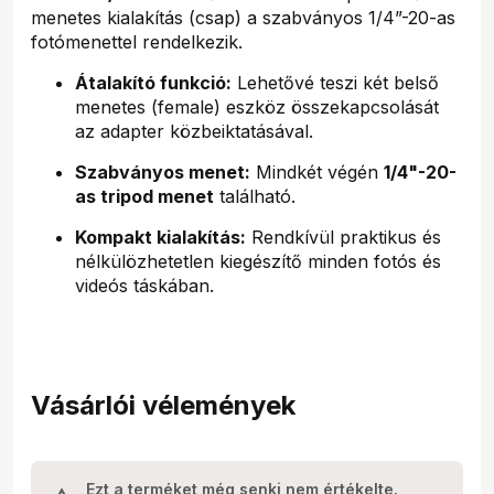
menetes kialakítás (csap) a szabványos 1/4”-20-as
fotómenettel rendelkezik.
Átalakító funkció:
Lehetővé teszi két belső
menetes (female) eszköz összekapcsolását
az adapter közbeiktatásával.
Szabványos menet:
Mindkét végén
1/4"-20-
as tripod menet
található.
Kompakt kialakítás:
Rendkívül praktikus és
nélkülözhetetlen kiegészítő minden fotós és
videós táskában.
Vásárlói vélemények
Ezt a terméket még senki nem értékelte.