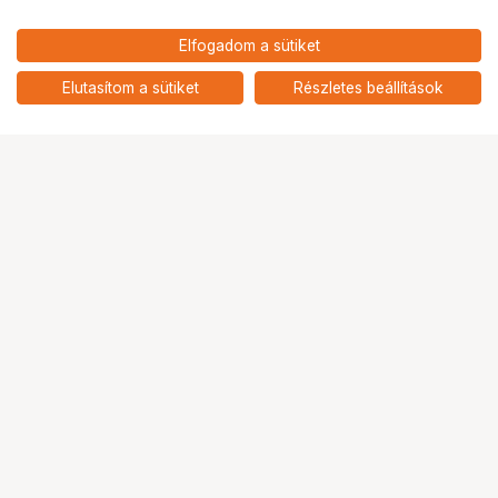
1 890
HUF
Elfogadom a sütiket
nettó: 1 488 HUF
KUPO KS-051 1/4"-20 MALE TO
1/4"-20 MALE THREAD ADAPTER
add
Elutasítom a sütiket
Részletes beállítások
Ugrás az oldal tetejére
Segítség a vásárláshoz
Fizetési lehetőségek
Szállítással kapcsolatos részletek
Reklamáció és termékvisszaküldés
Fogyasztói elállás
Adattörlő kódok
Cofidis Express áruhitel
Lízing lehetőségek