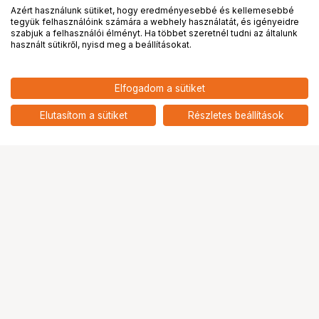
Azért használunk sütiket, hogy eredményesebbé és kellemesebbé
tegyük felhasználóink számára a webhely használatát, és igényeidre
PRO
partnerségek
szabjuk a felhasználói élményt. Ha többet szeretnél tudni az általunk
használt sütikről, nyisd meg a beállításokat.
Elfogadom a sütiket
KUPO KS-054 3/8"-16 MALE TO
1 890
HUF
1/4"-20 MALE THREAD ADAPTER
Elutasítom a sütiket
Részletes beállítások
nettó: 1 488 HUF
Ugrás az oldal tetejére
Segítség a vásárláshoz
Fizetési lehetőségek
Szállítással kapcsolatos részletek
Reklamáció és termékvisszaküldés
Fogyasztói elállás