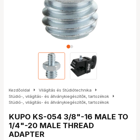
arrow_right
arrow_right
Kezdőoldal
Világítás és Stúdiótechnika
arrow_right
Stúdió-, világítás- és állványkiegészítők, tartozékok
Stúdió-, világítás- és állványkiegészítők, tartozékok
KUPO KS-054 3/8"-16 MALE TO
1/4"-20 MALE THREAD
ADAPTER