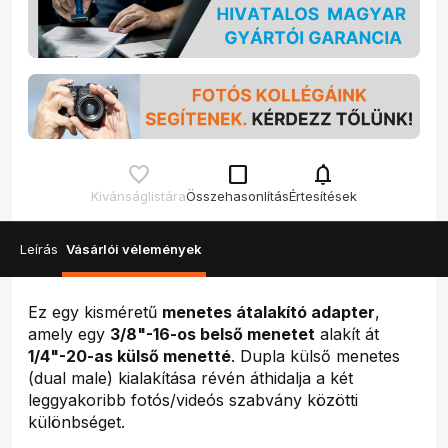
check_box_outline_blank
notifications
Kívánságlistára
Összehasonlítás
Értesítések
Leírás
Vásárlói vélemények
Ez egy kisméretű
menetes átalakító adapter
,
amely egy
3/8"-16-os belső menetet
alakít át
1/4"-20-as külső menetté
. Dupla külső menetes
(dual male) kialakítása révén áthidalja a két
leggyakoribb fotós/videós szabvány közötti
különbséget.