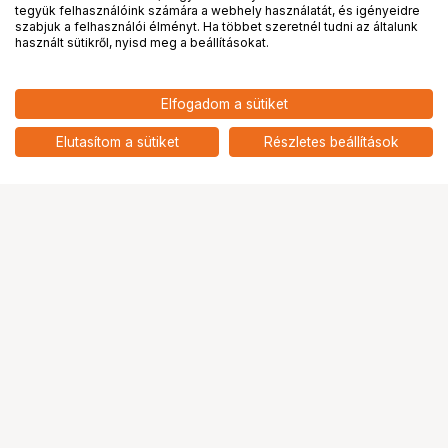
tegyük felhasználóink számára a webhely használatát, és igényeidre
PRO
partnerségek
szabjuk a felhasználói élményt. Ha többet szeretnél tudni az általunk
használt sütikről, nyisd meg a beállításokat.
Elfogadom a sütiket
21 900
HUF
KUPO KS-059 JUNIOR OFSET ARM
Elutasítom a sütiket
Részletes beállítások
nettó: 17 244 HUF
Ugrás az oldal tetejére
Segítség a vásárláshoz
Fizetési lehetőségek
Szállítással kapcsolatos részletek
Reklamáció és termékvisszaküldés
Fogyasztói elállás
Adattörlő kódok