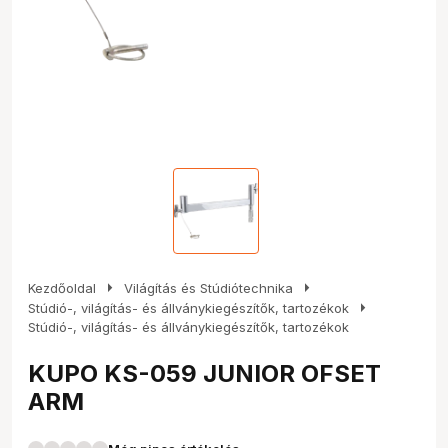
arrow_right
arrow_right
Kezdőoldal
Világítás és Stúdiótechnika
arrow_right
Stúdió-, világítás- és állványkiegészítők, tartozékok
Stúdió-, világítás- és állványkiegészítők, tartozékok
KUPO KS-059 JUNIOR OFSET
ARM