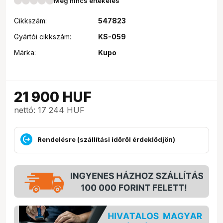
Még nincs értékelés
Cikkszám:
547823
Gyártói cikkszám:
KS-059
Márka:
Kupo
21 900
HUF
nettó: 17 244 HUF
Rendelésre (szállítási időről érdeklődjön)