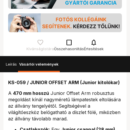
check_box_outline_blank
notifications
Kívánságlistára
Összehasonlítás
Értesítések
Leírás
Vásárlói vélemények
KS-059 / JUNIOR OFFSET ARM (Junior kitolókar)
A
470 mm hosszú
Junior Offset Arm robusztus
megoldást kínál nagyméretű lámpatestek eltolására
az állvány tengelyétől. Segítségével a
világítóeszköz belógatható a díszlet fölé, miközben
az állvány távolabb marad.
Csatlakozók:
Egy
Junior csappal (28 mm)