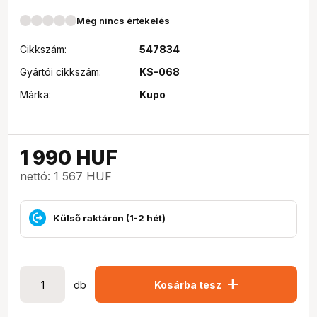
Még nincs értékelés
Cikkszám:
547834
Gyártói cikkszám:
KS-068
Márka:
Kupo
1 990
HUF
nettó: 1 567 HUF
Külső raktáron (1-2 hét)
add
db
Kosárba tesz