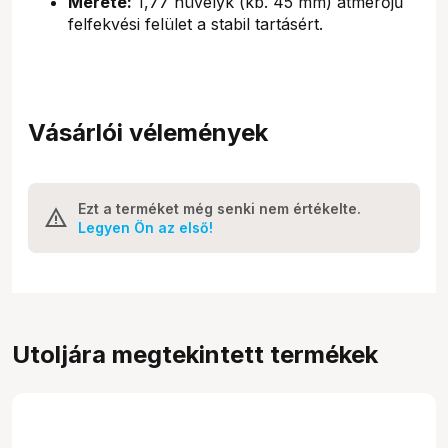
Mérete:
1,77 hüvelyk (kb. 45 mm) átmérőjű
felfekvési felület a stabil tartásért.
Vásárlói vélemények
Ezt a terméket még senki nem értékelte.
Legyen Ön az első!
Utoljára megtekintett termékek