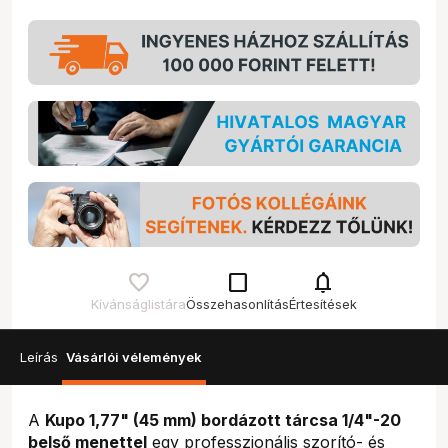
check_box_outline_blank
notifications
Kívánságlistára
Összehasonlítás
Értesítések
Leírás
Vásárlói vélemények
A
Kupo 1,77" (45 mm) bordázott tárcsa 1/4"-20
belső menettel
egy professzionális szorító- és