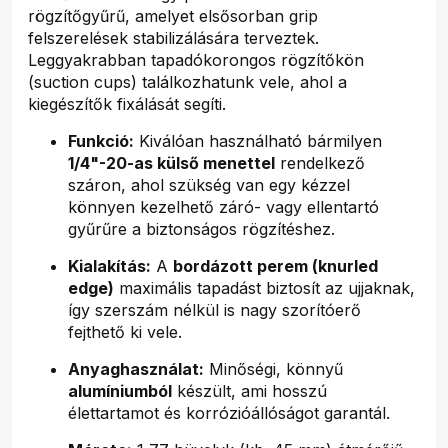
rögzítőgyűrű, amelyet elsősorban grip
felszerelések stabilizálására terveztek.
Leggyakrabban tapadókorongos rögzítőkön
(suction cups) találkozhatunk vele, ahol a
kiegészítők fixálását segíti.
Funkció:
Kiválóan használható bármilyen
1/4"-20-as külső menettel
rendelkező
száron, ahol szükség van egy kézzel
könnyen kezelhető záró- vagy ellentartó
gyűrűre a biztonságos rögzítéshez.
Kialakítás:
A
bordázott perem (knurled
edge)
maximális tapadást biztosít az ujjaknak,
így szerszám nélkül is nagy szorítóerő
fejthető ki vele.
Anyaghasználat:
Minőségi, könnyű
alumíniumból
készült, ami hosszú
élettartamot és korrózióállóságot garantál.