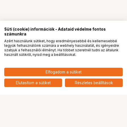
Süti (cookie) információk - Adataid védelme fontos
számunkra
Azért használunk sütiket, hogy eredményesebbé és kellemesebbé
tegyük felhasználóink számára a webhely használatát, és igényeidre
PRO
partnerségek
szabjuk a felhasználói élményt. Ha többet szeretnél tudni az általunk
használt sütikről, nyisd meg a beállításokat.
1 990
HUF
Elfogadom a sütiket
KUPO KS-068 ROUND KNURLED
nettó: 1 567 HUF
FLANGE DISC 1.77" WITH
add
1/4"-20 FEMALE
Elutasítom a sütiket
Részletes beállítások
Ugrás az oldal tetejére
Segítség a vásárláshoz