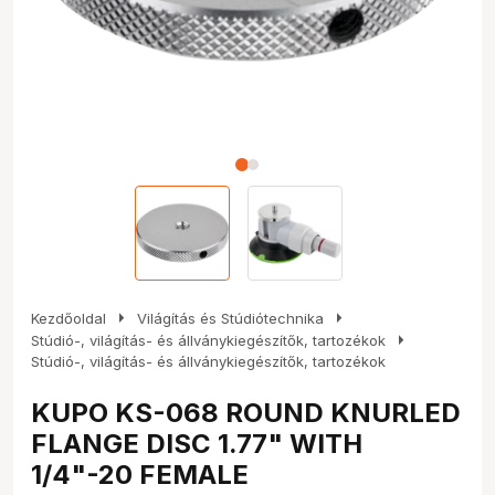
arrow_right
arrow_right
Kezdőoldal
Világítás és Stúdiótechnika
arrow_right
Stúdió-, világítás- és állványkiegészítők, tartozékok
Stúdió-, világítás- és állványkiegészítők, tartozékok
KUPO KS-068 ROUND KNURLED
FLANGE DISC 1.77" WITH
1/4"-20 FEMALE