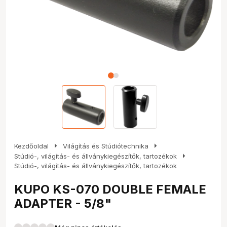
arrow_right
arrow_right
Kezdőoldal
Világítás és Stúdiótechnika
arrow_right
Stúdió-, világítás- és állványkiegészítők, tartozékok
Stúdió-, világítás- és állványkiegészítők, tartozékok
KUPO KS-070 DOUBLE FEMALE
ADAPTER - 5/8"