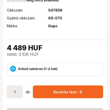
Még nincs értékelés
Cikkszám:
547836
Gyártói cikkszám:
KS-070
Márka:
Kupo
4 489
HUF
nettó: 3 535 HUF
Külső raktáron (1-2 hét)
add
db
Kosárba tesz