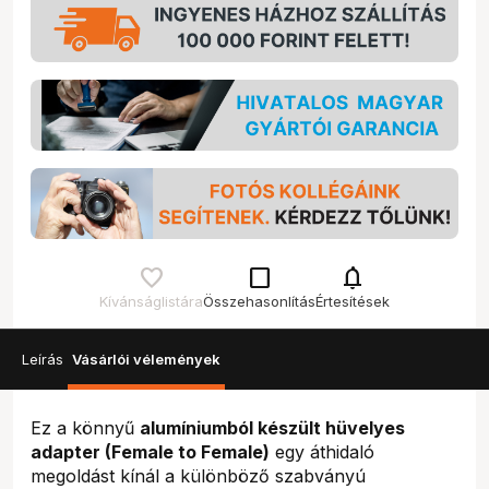
check_box_outline_blank
notifications
Kívánságlistára
Összehasonlítás
Értesítések
Leírás
Vásárlói vélemények
Ez a könnyű
alumíniumból készült hüvelyes
adapter (Female to Female)
egy áthidaló
megoldást kínál a különböző szabványú