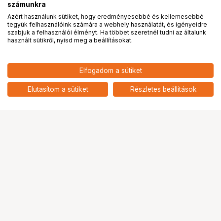
számunkra
Azért használunk sütiket, hogy eredményesebbé és kellemesebbé
tegyük felhasználóink számára a webhely használatát, és igényeidre
PRO
partnerségek
szabjuk a felhasználói élményt. Ha többet szeretnél tudni az általunk
használt sütikről, nyisd meg a beállításokat.
4 489
HUF
Elfogadom a sütiket
nettó: 3 535 HUF
KUPO KS-070 DOUBLE FEMALE
ADAPTER - 5/8"
add
Elutasítom a sütiket
Részletes beállítások
Ugrás az oldal tetejére
Segítség a vásárláshoz
Fizetési lehetőségek
Szállítással kapcsolatos részletek
Reklamáció és termékvisszaküldés