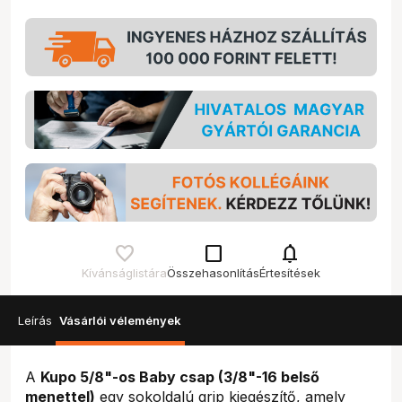
check_box_outline_blank
notifications
Kívánságlistára
Összehasonlítás
Értesítések
Leírás
Vásárlói vélemények
A
Kupo 5/8"-os Baby csap (3/8"-16 belső
menettel)
egy sokoldalú grip kiegészítő, amely