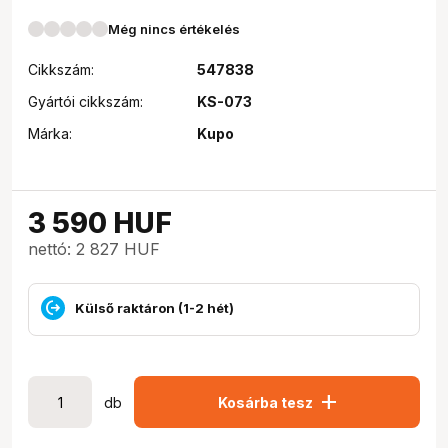
Még nincs értékelés
Cikkszám:
547838
Gyártói cikkszám:
KS-073
Márka:
Kupo
3 590
HUF
nettó: 2 827 HUF
Külső raktáron (1-2 hét)
add
db
Kosárba tesz