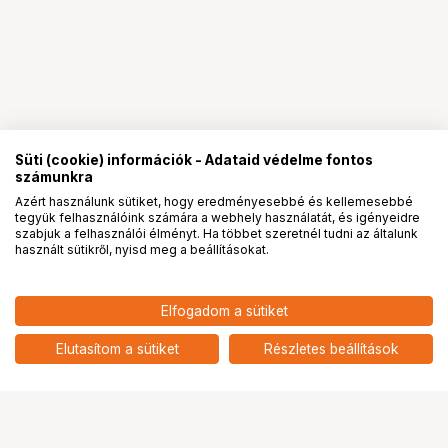
Süti (cookie) információk - Adataid védelme fontos
számunkra
Azért használunk sütiket, hogy eredményesebbé és kellemesebbé
tegyük felhasználóink számára a webhely használatát, és igényeidre
PRO
partnerségek
szabjuk a felhasználói élményt. Ha többet szeretnél tudni az általunk
használt sütikről, nyisd meg a beállításokat.
3 590
HUF
Elfogadom a sütiket
nettó: 2 827 HUF
KUPO KS-073 MALE ADAPTER
STUD 5/8" WITH 3/8"-16 FEMALE
add
Elutasítom a sütiket
Részletes beállítások
Ugrás az oldal tetejére