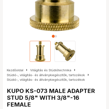
arrow_right
arrow_right
Kezdőoldal
Világítás és Stúdiótechnika
arrow_right
Stúdió-, világítás- és állványkiegészítők, tartozékok
Stúdió-, világítás- és állványkiegészítők, tartozékok
KUPO KS-073 MALE ADAPTER
STUD 5/8" WITH 3/8"-16
FEMALE