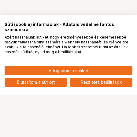
Süti (cookie) információk - Adataid védelme fontos
számunkra
Azért használunk sütiket, hogy eredményesebbé és kellemesebbé
tegyük felhasználóink számára a webhely használatát, és igényeidre
PRO
partnerségek
szabjuk a felhasználói élményt. Ha többet szeretnél tudni az általunk
használt sütikről, nyisd meg a beállításokat.
4 489
HUF
Elfogadom a sütiket
nettó: 3 535 HUF
KUPO KS-075 ADAPTER STUD
TO 3/8"-16 THREAD
add
Elutasítom a sütiket
Részletes beállítások
Ugrás az oldal tetejére
Segítség a vásárláshoz