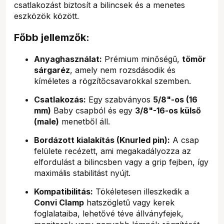
csatlakozást biztosít a bilincsek és a menetes
eszközök között.
Főbb jellemzők:
Anyaghasználat:
Prémium minőségű,
tömör
sárgaréz
, amely nem rozsdásodik és
kíméletes a rögzítőcsavarokkal szemben.
Csatlakozás:
Egy szabványos
5/8"-os (16
mm)
Baby csapból és egy
3/8"-16-os külső
(male)
menetből áll.
Bordázott kialakítás (Knurled pin):
A csap
felülete recézett, ami megakadályozza az
elfordulást a bilincsben vagy a grip fejben, így
maximális stabilitást nyújt.
Kompatibilitás:
Tökéletesen illeszkedik a
Convi Clamp
hatszögletű vagy kerek
foglalataiba, lehetővé téve állványfejek,