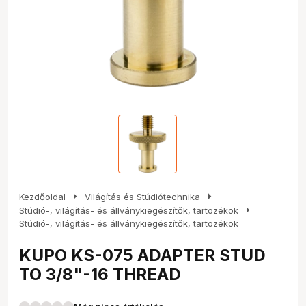
arrow_right
arrow_right
Kezdőoldal
Világítás és Stúdiótechnika
arrow_right
Stúdió-, világítás- és állványkiegészítők, tartozékok
Stúdió-, világítás- és állványkiegészítők, tartozékok
KUPO KS-075 ADAPTER STUD
TO 3/8"-16 THREAD