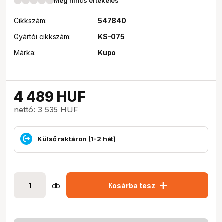
Még nincs értékelés
Cikkszám:
547840
Gyártói cikkszám:
KS-075
Márka:
Kupo
4 489
HUF
nettó: 3 535 HUF
Külső raktáron (1-2 hét)
add
db
Kosárba tesz