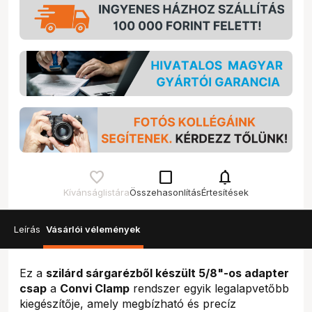
check_box_outline_blank
notifications
Kívánságlistára
Összehasonlítás
Értesítések
Leírás
Vásárlói vélemények
Ez a
szilárd sárgarézből készült 5/8"-os adapter
csap
a
Convi Clamp
rendszer egyik legalapvetőbb
kiegészítője, amely megbízható és precíz