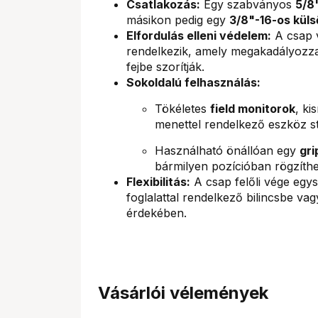
Csatlakozás:
Egy szabványos
5/8
másikon pedig egy
3/8"-16-os küls
Elfordulás elleni védelem:
A csap
rendelkezik, amely megakadályozza 
fejbe szorítják.
Sokoldalú felhasználás:
Tökéletes
field monitorok
, ki
menettel rendelkező eszköz st
Használható önállóan egy
gri
bármilyen pozícióban rögzíthe
Flexibilitás:
A csap felőli vége egy
foglalattal rendelkező bilincsbe vag
érdekében.
Vásárlói vélemények