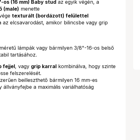
"-os (16 mm) Baby stud
az egyik végén, a
ő (male)
menette
 vége
texturált (bordázott) felülettel
az elcsavarodást, amikor bilincsbe vagy grip
sméretű lámpák vagy bármilyen 3/8"-16-os belső
abil tartásához.
p fejjel
, vagy
grip karral
kombinálva, hogy szinte
sse felszerelését.
szerűen beilleszthető bármilyen 16 mm-es
y állványfejbe a maximális variálhatóság