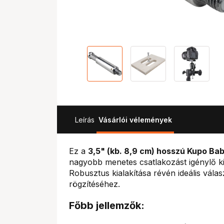
Leírás
Vásárlói vélemények
Ez a
3,5" (kb. 8,9 cm) hosszú Kupo Ba
nagyobb menetes csatlakozást igénylő kie
Robusztus kialakítása révén ideális vál
rögzítéséhez.
Főbb jellemzők: