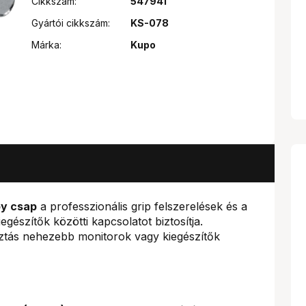
Cikkszám:
547941
Gyártói cikkszám:
KS-078
Márka:
Kupo
by csap
a professzionális grip felszerelések és a
gészítők közötti kapcsolatot biztosítja.
asztás nehezebb monitorok vagy kiegészítők