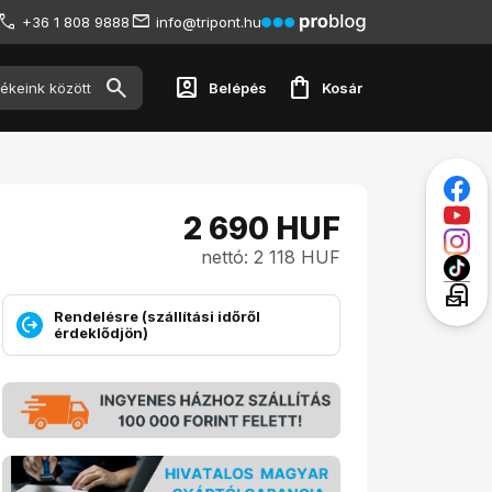
+36 1 808 9888
info@tripont.hu
account_box
shopping_bag
Belépés
Kosár
2 690
HUF
nettó: 2 118 HUF
local_post_office
Rendelésre (szállítási időről
érdeklődjön)