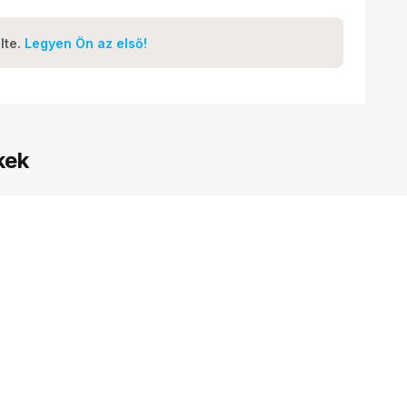
lte.
Legyen Ön az első!
kek