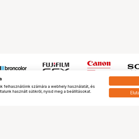
a
 felhasználóink számára a webhely használatát, és
alunk használt sütikről, nyisd meg a beállításokat.
Elut
 meg minket!
További oldalaink
tkozunk
Fotókönyv
 véleménye rólunk
Fotólabor