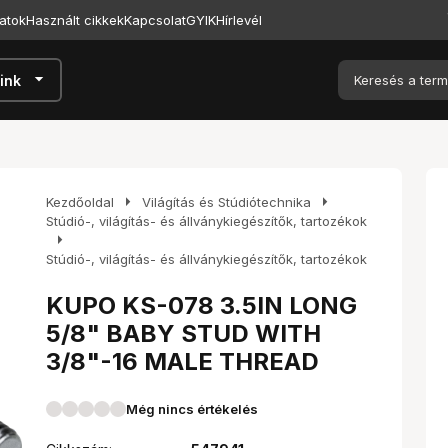
atok
Használt cikkek
Kapcsolat
GYIK
Hírlevél
arrow_drop_down
ink
arrow_right
arrow_right
Kezdőoldal
Világítás és Stúdiótechnika
Stúdió-, világítás- és állványkiegészítők, tartozékok
arrow_right
Stúdió-, világítás- és állványkiegészítők, tartozékok
KUPO KS-078 3.5IN LONG
5/8" BABY STUD WITH
3/8"-16 MALE THREAD
Még nincs értékelés