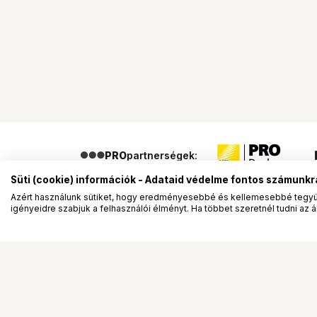
PRO
partnerségek:
Süti (cookie) információk - Adataid védelme fontos számunkr
Azért használunk sütiket, hogy eredményesebbé és kellemesebbé tegyük
igényeidre szabjuk a felhasználói élményt. Ha többet szeretnél tudni az ált
Segítség a vásárláshoz
Ismerj
Fizetési lehetőségek
Bemuta
Szállítással kapcsolatos részletek
Vevőink