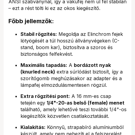
ANSI szabványnál, így a vakufej nem ül fel stabilan
– ezt a rést tölti ki ez az okos kiegészítő.
Főbb jellemzők:
Stabil rögzítés:
Megoldja az Elinchrom fejek
lötyögését a túl hosszú állványvégeken (C-
stand, boom kar), biztosítva a szoros és
biztonságos felfekvést.
Maximális tapadás:
A
bordázott nyak
(knurled neck)
extra súrlódást biztosít, így a
szorítógomb meghúzásakor az adapter és a
lámpafej elmozdulásmentesen rögzül.
Extra rögzítési pont:
A 16 mm-es csap
tetején egy
1/4"-20-as belső (female) menet
található, amely lehetővé teszi további 1/4"-os
kiegészítők közvetlen csatlakoztatását.
Kialakítás:
Könnyű, strapabíró alumíniumból
készült, amely nem nehezíti el a felszerelést.