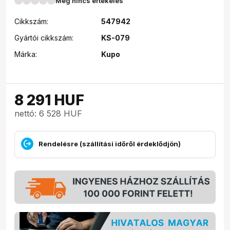
Még nincs értékelés
Cikkszám:
547942
Gyártói cikkszám:
KS-079
Márka:
Kupo
8 291
HUF
nettó: 6 528 HUF
Rendelésre (szállítási időről érdeklődjön)