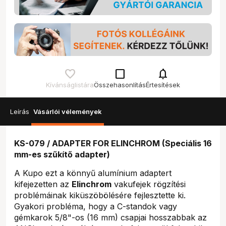
check_box_outline_blank
notifications
Kívánságlistára
Összehasonlítás
Értesítések
Leírás
Vásárlói vélemények
KS-079 / ADAPTER FOR ELINCHROM (Speciális 16
mm-es szűkítő adapter)
A Kupo ezt a könnyű alumínium adaptert
kifejezetten az
Elinchrom
vakufejek rögzítési
problémáinak kiküszöbölésére fejlesztette ki.
Gyakori probléma, hogy a C-standok vagy
gémkarok 5/8"-os (16 mm) csapjai hosszabbak az