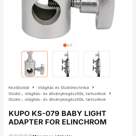
arrow_right
arrow_right
Kezdőoldal
Világítás és Stúdiótechnika
arrow_right
Stúdió-, világítás- és állványkiegészítők, tartozékok
Stúdió-, világítás- és állványkiegészítők, tartozékok
KUPO KS-079 BABY LIGHT
ADAPTER FOR ELINCHROM