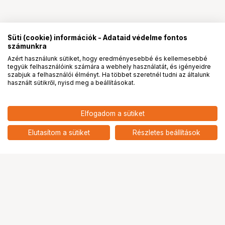
Süti (cookie) információk - Adataid védelme fontos
számunkra
Azért használunk sütiket, hogy eredményesebbé és kellemesebbé
tegyük felhasználóink számára a webhely használatát, és igényeidre
PRO
partnerségek
szabjuk a felhasználói élményt. Ha többet szeretnél tudni az általunk
használt sütikről, nyisd meg a beállításokat.
Elfogadom a sütiket
KUPO KS-079 BABY LIGHT ADAPTER
8 291
HUF
FOR ELINCHROM
Elutasítom a sütiket
Részletes beállítások
nettó: 6 528 HUF
Ugrás az oldal tetejére
Segítség a vásárláshoz
Fizetési lehetőségek