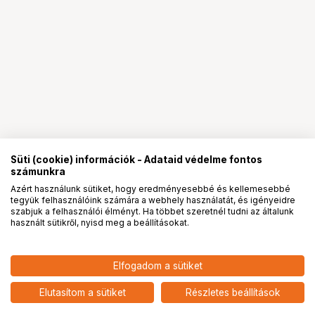
Süti (cookie) információk - Adataid védelme fontos
számunkra
Azért használunk sütiket, hogy eredményesebbé és kellemesebbé
tegyük felhasználóink számára a webhely használatát, és igényeidre
PRO
partnerségek
szabjuk a felhasználói élményt. Ha többet szeretnél tudni az általunk
használt sütikről, nyisd meg a beállításokat.
11 990
HUF
Elfogadom a sütiket
nettó: 9 441 HUF
KUPO KS-080 BALL RACE M10
STUD
add
Elutasítom a sütiket
Részletes beállítások