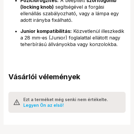
Pozíciórögzítés:
A beépített
szorítógomb
(locking knob)
segítségével a forgási
ellenállás szabályozható, vagy a lámpa egy
adott irányba fixálható.
Junior kompatibilitás:
Közvetlenül illeszkedik
a 28 mm-es (Junior) foglalattal ellátott nagy
teherbírású állványokba vagy konzolokba.
Vásárlói vélemények
Ezt a terméket még senki nem értékelte.
Legyen Ön az első!