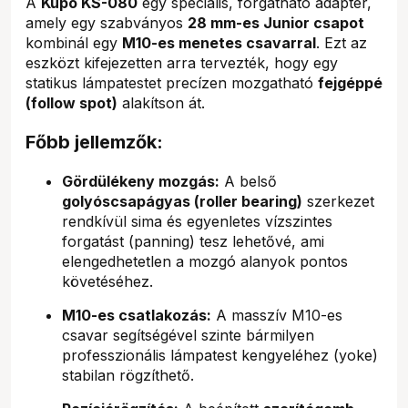
A
Kupo KS-080
egy speciális, forgatható adapter,
amely egy szabványos
28 mm-es Junior csapot
kombinál egy
M10-es menetes csavarral
. Ezt az
eszközt kifejezetten arra tervezték, hogy egy
statikus lámpatestet precízen mozgatható
fejgéppé
(follow spot)
alakítson át.
Főbb jellemzők:
Gördülékeny mozgás:
A belső
golyóscsapágyas (roller bearing)
szerkezet
rendkívül sima és egyenletes vízszintes
forgatást (panning) tesz lehetővé, ami
elengedhetetlen a mozgó alanyok pontos
követéséhez.
M10-es csatlakozás:
A masszív M10-es
csavar segítségével szinte bármilyen
professzionális lámpatest kengyeléhez (yoke)
stabilan rögzíthető.