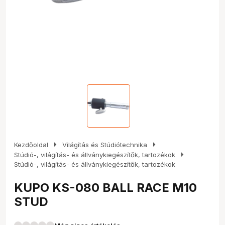
arrow_right
arrow_right
Kezdőoldal
Világítás és Stúdiótechnika
arrow_right
Stúdió-, világítás- és állványkiegészítők, tartozékok
Stúdió-, világítás- és állványkiegészítők, tartozékok
KUPO KS-080 BALL RACE M10
STUD