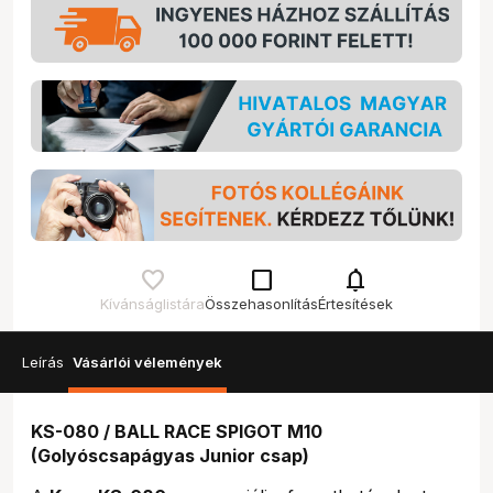
check_box_outline_blank
notifications
Kívánságlistára
Összehasonlítás
Értesítések
Leírás
Vásárlói vélemények
KS-080 / BALL RACE SPIGOT M10
(Golyóscsapágyas Junior csap)