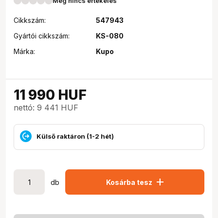
Még nincs értékelés
Cikkszám:
547943
Gyártói cikkszám:
KS-080
Márka:
Kupo
11 990
HUF
nettó: 9 441 HUF
Külső raktáron (1-2 hét)
add
db
Kosárba tesz